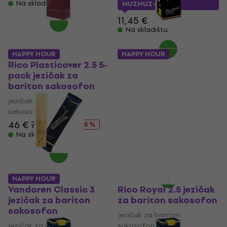
Na skladištu
MUZMUZ-5
11,45 €
Na skladištu
HAPPY HOUR
HAPPY HOUR
Rico Plasticover 2.5 5-
Vandoren ZZ 2 jezičak
pack jezičak za
za bariton sakosofon
bariton sakosofon
jezičak za bariton
jezičak za bariton
sakosofon
sakosofon
5
/5
46 €
71,10 €
- 35 %
9,79 €
s kodom
MUZMUZ-
10
Na skladištu
11,45 €
Na skladištu
HAPPY HOUR
HAPPY HOUR
Vandoren Classic 3
Rico Royal 2.5 jezičak
jezičak za bariton
za bariton sakosofon
sakosofon
jezičak za bariton
jezičak za bariton
sakosofon