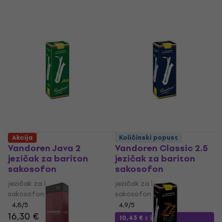
Akcija
Količinski popust
Vandoren Java 2
Vandoren Classic 2.5
jezičak za bariton
jezičak za bariton
sakosofon
sakosofon
jezičak za bariton
jezičak za bariton
sakosofon
sakosofon
4,8
/5
4,9
/5
16,30 €
10,43 €
s kodom