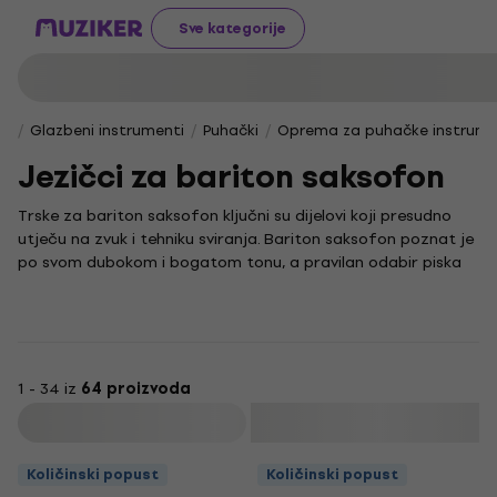
Sve kategorije
Glazbeni instrumenti
Puhački
Oprema za puhačke instrum
Jezičci za bariton saksofon
Trske za bariton saksofon ključni su dijelovi koji presudno
utječu na zvuk i tehniku sviranja. Bariton saksofon poznat je
po svom dubokom i bogatom tonu, a pravilan odabir piska
omogućuje ti da izvučeš maksimum iz njegovih zvučnih
mogućnosti, bez obzira sviraš li jazz, klasičnu glazbu ili neki
drugi stil.
Svaka trska za bariton saksofon ima jedinstven karakter koji
oblikuje izražajnost i lakoću sviranja. Kvalitetni piskovi
1 - 34 iz
64 proizvoda
pomažu ti postići željeni zvuk i osjećaj pod prstima, što je
Filtrirati
presudno za svakog saksofonista koji želi razvijati vlastiti
stil i tehniku.
Količinski popust
Količinski popust