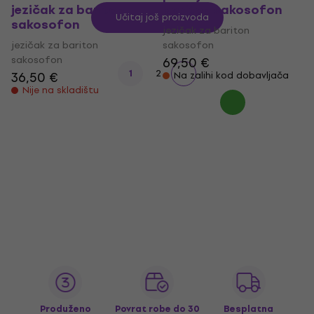
jezičak za bariton
bariton sakosofon
Učitaj još proizvoda
sakosofon
jezičak za bariton
jezičak za bariton
sakosofon
sakosofon
69,50 €
1
2
36,50 €
Na zalihi kod dobavljača
Nije na skladištu
Produženo
Povrat robe do 30
Besplatna