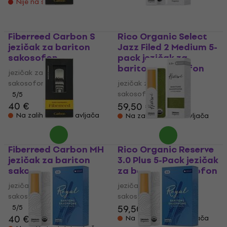
Nije na skladištu
Fiberreed Carbon S
Rico Organic Select
jezičak za bariton
Jazz Filed 2 Medium 5-
sakosofon
pack jezičak za
bariton sakosofon
jezičak za bariton
sakosofon
jezičak za bariton
sakosofon
5
/5
40 €
59,50 €
Na zalihi kod dobavljača
Na zalihi kod dobavljača
Fiberreed Carbon MH
Rico Organic Reserve
jezičak za bariton
3.0 Plus 5-Pack jezičak
sakosofon
za bariton sakosofon
jezičak za bariton
jezičak za bariton
sakosofon
sakosofon
59,50 €
5
/5
40 €
Na zalihi kod dobavljača