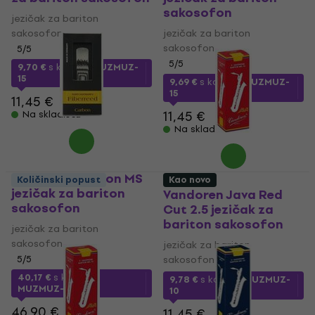
sakosofon
jezičak za bariton
sakosofon
jezičak za bariton
sakosofon
5
/5
5
/5
9,70 €
s kodom
MUZMUZ-
15
9,69 €
s kodom
MUZMUZ-
15
11,45 €
11,45 €
Na skladištu
Na skladištu
Fiberreed Carbon MS
Količinski popust
Kao novo
jezičak za bariton
Vandoren Java Red
sakosofon
Cut 2.5 jezičak za
bariton sakosofon
jezičak za bariton
sakosofon
jezičak za bariton
5
/5
sakosofon
40,17 €
s kodom
9,78 €
s kodom
MUZMUZ-
MUZMUZ-10
10
46,90 €
11,45 €