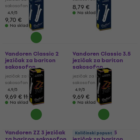
sakosofon
8,79 €
4,9
/5
Na skladištu
9,70 €
Na skladištu
Vandoren Classic 2
Vandoren Classic 3.5
jezičak za bariton
jezičak za bariton
sakosofon
sakosofon
jezičak za bariton
jezičak za bariton
sakosofon
sakosofon
4,9
/5
4,9
/5
9,69 €
11,45 €
9,69 €
Na skladištu
Na skladištu
Vandoren ZZ 3 jezičak
Vandoren ZZ 2.5
Količinski popust
za bariton sakosofon
jezičak za bariton