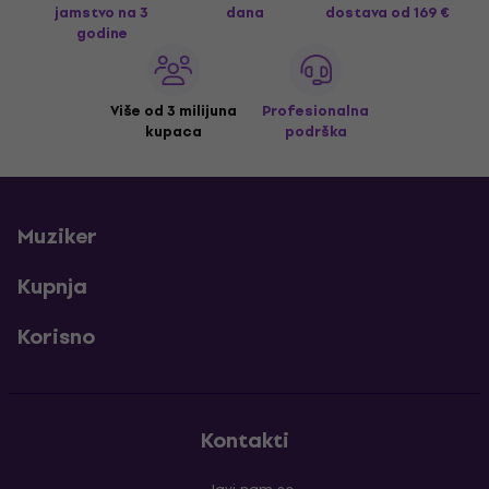
jamstvo na 3
dana
dostava
od 169 €
godine
Više od 3 milijuna
Profesionalna
kupaca
podrška
Muziker
Kupnja
Korisno
Kontakti