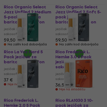
Rico Organic Select
Rico Organic Select
Jazz Unfiled 2 Medium
Jazz Unfiled 2 Soft 5-
5-pack jezičak za
pack jezičak za
bariton sakosofon
bariton sakosofon
jezičak za bariton
jezičak za bariton
sakosofon
sakosofon
59,50 €
59,50 €
Na zalihi kod dobavljača
Na zalihi kod dobavljača
Rico La Voz Hard 5
Rico Frederick L.
Pack jezičak za
Hemke 3.0 5 Pack
bariton sakosofon
jezičak za bariton
sakosofon
jezičak za bariton
sakosofon
jezičak za bariton
sakosofon
37 €
36,50 €
Nije na skladištu
Nije na skladištu
Rico Frederick L.
Rico RLA1030 3 10-
Hemke 2.0 5 Pack
pack jezičak za