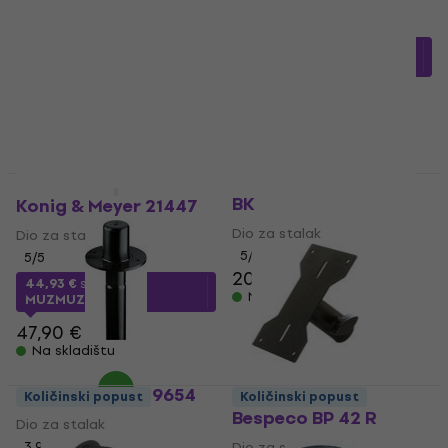
Dio za stalak
23,70 €
5
/5
Na skladištu
17,36 €
s kodom
MUZMUZ-5
18,90 €
Na skladištu
Konig & Meyer 195/8
Količinski popust
BK
Konig & Meyer 21447
Dio za stalak
Dio za stalak
5
/5
5
/5
20,90 €
44,93 €
s kodom
Na skladištu
MUZMUZ-5
47,90 €
Na skladištu
Konig & Meyer 19654
Količinski popust
Količinski popust
Bespeco BP 42 R
Dio za stalak
3,9
/5
Dio za stalak