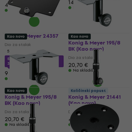
14,70 €
426,30 €
Na skladištu
Na skladištu
Konig & Meyer 24357
Kao novo
Kao novo
Konig & Meyer 195/8
Dio za stalak
BK (Kao novo)
5
/5
Dio za stalak
5,83 €
s kodom
MUZMUZ-
35
20,70 €
Na skladištu
9 €
Na skladištu
Kao novo
Količinski popust
Konig & Meyer 195/8
Konig & Meyer 21441
BK (Kao novo)
(Kao novo)
Dio za stalak
Dio za stalak
20,70 €
44,40 €
45,54 €
Na skladištu
Na skladištu