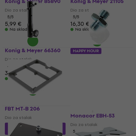
Konig & Meyer 85890
Konig & Meyer 21105
Dio za stalak
Dio za stalak
5
/5
5
/5
5,99 €
16,30 €
17,90 €
Na skladištu
Na skladištu
Konig & Meyer 66360
HAPPY HOUR
Bespeco AM 52
Dio za stalak
4,8
/5
Dio za stalak
33,30 €
4,9
/5
Na skladištu
1,99 €
3,29 €
- 40 %
Na skladištu
FBT MT-B 206
Kao novo
Monacor EBH-53
Dio za stalak
Dio za stalak
291,46 €
s kodom
MUZMUZ-30
5
/5