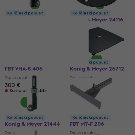
Količinski popust
Količinski popust
Konig & Meyer 21441
Konig & Meyer 24116
(Kao novo)
Dio za stalak
Dio za stalak
5
/5
10,80 €
44,40 €
45,54 €
Na putu
Na skladištu
Količinski popust
Količinski popust
FBT VHA-S 406
Konig & Meyer 26712
Dio za stalak
Dio za stalak
300 €
72,80 €
Samo po narudžbi
Na putu
Količinski popust
Količinski popust
Konig & Meyer 21444
FBT MT-F 206
Dio za stalak
Dio za stalak