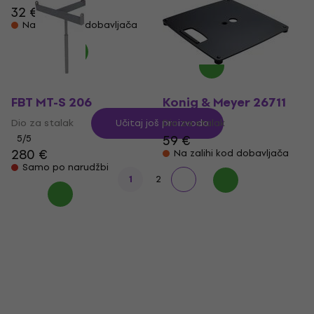
32 €
35 €
5
/5
373 €
Na zalihi kod dobavljača
Samo po narudžbi
FBT MT-S 206
Konig & Meyer 26711
Dio za stalak
Dio za stalak
Učitaj još proizvoda
59 €
5
/5
280 €
Na zalihi kod dobavljača
Samo po narudžbi
1
2