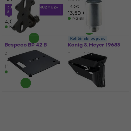
4,6
/5
3,88 €
s kodom
MUZMUZ-
5
13,50 €
Na skladištu
4,09 €
Na skladištu
Količinski popust
Bespeco BP 42 B
Konig & Meyer 19683
Dio za stalak
Dio za stalak
4,6
/5
4,8
/5
11,50 €
7,09 €
Na skladištu
Na skladištu
Konig & Meyer 26707
Količinski popust
FBT VT-J 406.2
Dio za stalak
Dio za stalak
62,32 €
s kodom
MUZMUZ-20
358 €
368 €
Na skladištu
78,90 €
Na skladištu