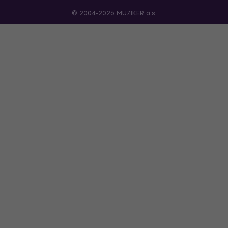
© 2004-2026 MUZIKER a.s.