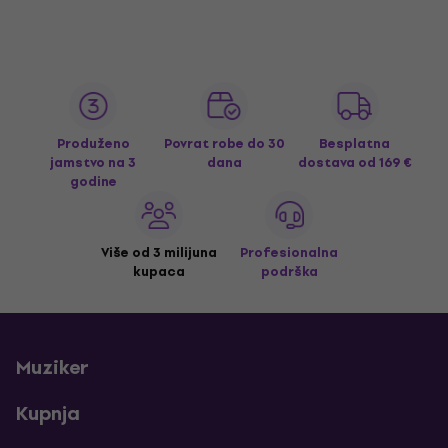
Produženo
Povrat robe do 30
Besplatna
jamstvo na 3
dana
dostava
od 169 €
godine
Više od 3 milijuna
Profesionalna
kupaca
podrška
Muziker
Kupnja