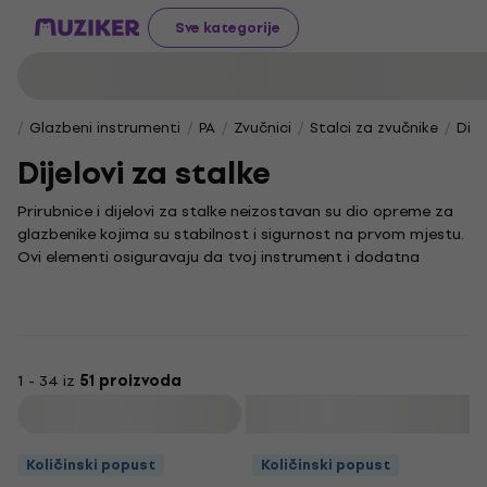
Sve kategorije
Glazbeni instrumenti
PA
Zvučnici
Stalci za zvučnike
Dije
Dijelovi za stalke
Prirubnice i dijelovi za stalke neizostavan su dio opreme za
glazbenike kojima su stabilnost i sigurnost na prvom mjestu.
Ovi elementi osiguravaju da tvoj instrument i dodatna
oprema stoje čvrsto i pouzdano, što je ključno za svaki
kvalitetan nastup ili vježbu.
Bez obzira na to koristiš li ih za stabilizaciju pojačala,
postavljanje bubnjeva ili učvršćivanje drugih glazbenih
uređaja, ovi dijelovi jamče praktičnost i dugotrajnost.
1 - 34 iz
51 proizvoda
Njihova funkcionalnost olakšava prilagodbu i podešavanje te
Filtrirati
ti pomaže da postigneš željeni zvuk i udobnost tijekom
sviranja.
Količinski popust
Količinski popust