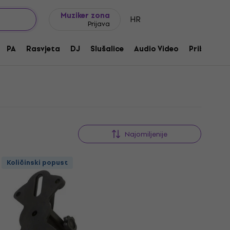
Ideje za poklon
FAQ
Muziker Blog
Muziker zona
HR
Prijava
PA
Rasvjeta
DJ
Slušalice
Audio Video
Pribor
Najomiljenije
Količinski popust