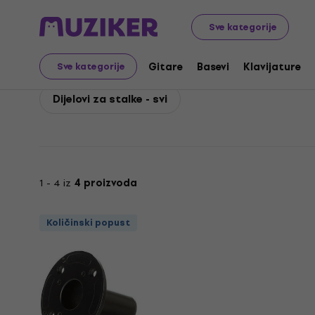
Bespeco
PA
Zvučnici
Stalci za zvučnike
Bespeco Di
Sve kategorije
Bespeco Dijelovi za sta
Gitare
Basevi
Klavijature
Sve kategorije
Dijelovi za stalke - svi
1 - 4 iz
4 proizvoda
Količinski popust