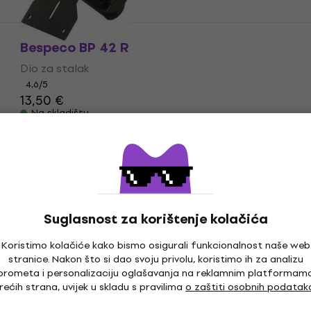
Bespeco BP 42 R
Dio za stalak
4,6
/5
13,50 €
Na skladištu
Suglasnost za korištenje kolačića
Koristimo kolačiće kako bismo osigurali funkcionalnost naše web
stranice. Nakon što si dao svoju privolu, koristimo ih za analizu
prometa i personalizaciju oglašavanja na reklamnim platformam
rećih strana, uvijek u skladu s pravilima
o zaštiti osobnih podatak