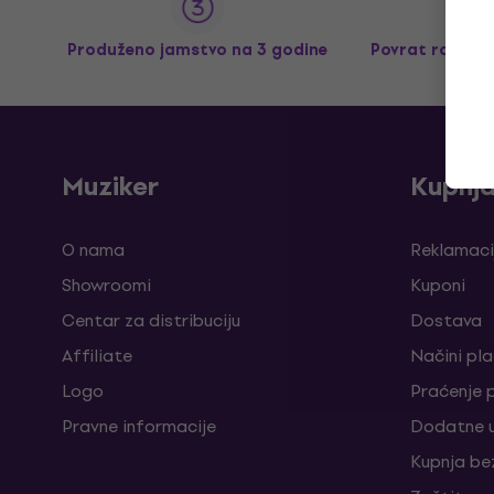
Produženo jamstvo na 3 godine
Povrat robe d
Muziker
Kupnj
O nama
Reklamaci
Showroomi
Kuponi
Centar za distribuciju
Dostava
Affiliate
Načini pl
Logo
Praćenje 
Pravne informacije
Dodatne u
Kupnja be