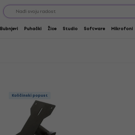
jelovi za stalke
lke
Bubnjevi
Puhački
Žice
Studio
Software
Mikrofoni
Količinski popust