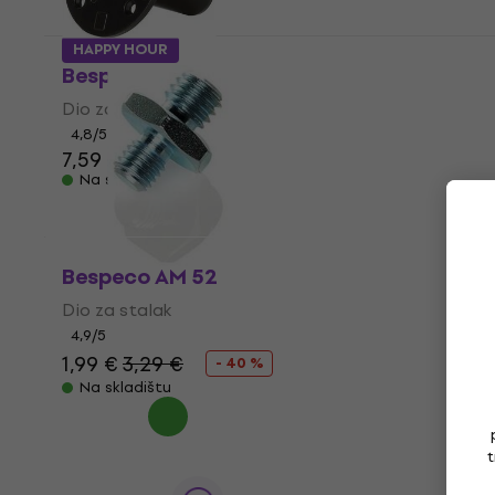
HAPPY HOUR
Bespeco BP 42
Dio za stalak
4,8
/5
7,59 €
Na skladištu
Bespeco AM 52
Dio za stalak
4,9
/5
1,99 €
3,29 €
- 40 %
Na skladištu
t