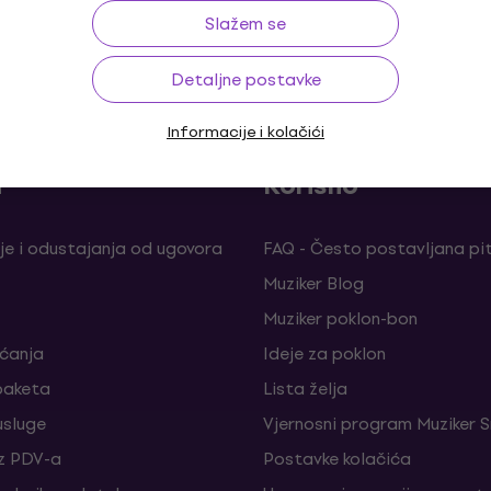
Slažem se
o 30 dana
Besplatna dostava
od 169 €
Više od 3
Detaljne postavke
Informacije i kolačići
a
Korisno
je i odustajanja od ugovora
FAQ - Često postavljana pi
Muziker Blog
Muziker poklon-bon
aćanja
Ideje za poklon
paketa
Lista želja
sluge
Vjernosni program Muziker S
z PDV-a
Postavke kolačića