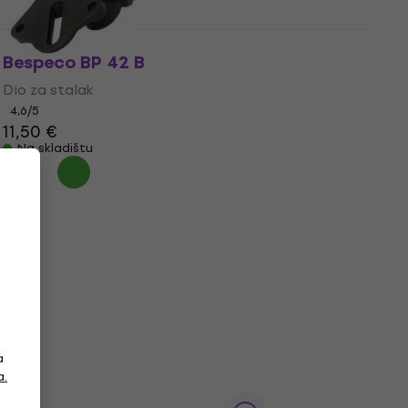
Bespeco BP 42 B
Dio za stalak
4,6
/5
11,50 €
Na skladištu
a
a.