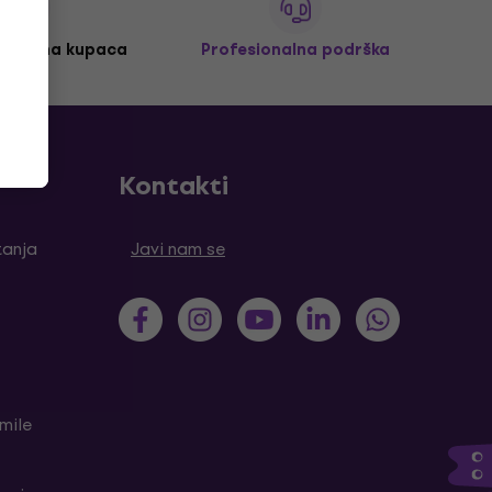
 milijuna kupaca
Profesionalna podrška
Kontakti
tanja
Javi nam se
mile