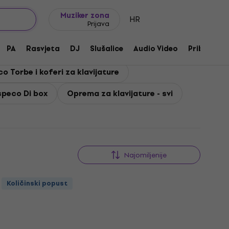
Ideje za poklon
FAQ
Muziker Blog
Muziker zona
HR
Prijava
PA
Rasvjeta
DJ
Slušalice
Audio Video
Pribor
o Torbe i koferi za klavijature
speco Di box
Oprema za klavijature - svi
Najomiljenije
Količinski popust