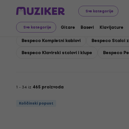
Bespeco
Klavijature
Bespeco Oprema za klavijature
Sve kategorije
Bespeco Oprema za kla
Gitare
Basevi
Klavijature
Sve kategorije
Bespeco Kompletni kablovi
Bespeco Stalci z
Bespeco Klavirski stolovi i klupe
Bespeco Ped
1 - 34 iz
465 proizvoda
Količinski popust