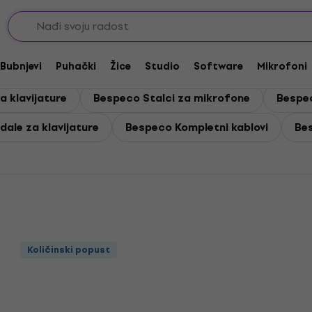
vijature
Bubnjevi
Puhački
Žice
Studio
Software
Mikrofoni
a klavijature
Bespeco Stalci za mikrofone
Bespec
ale za klavijature
Bespeco Kompletni kablovi
Be
Količinski popust