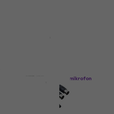
Količinski popust
Bespeco IRO300 3 m Ravni - Ravni
Instrument kabel
Instrument kabel
4,6
/5
10,40 €
Na skladištu
Bespeco DUCKSM Stalak za mikrofon
Stalak za mikrofon
4,6
/5
17,90 €
Na skladištu