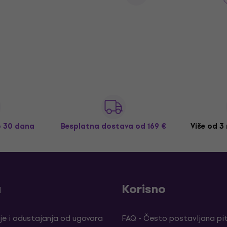
o 30 dana
Besplatna dostava
od 169 €
Više od 3
a
Korisno
je i odustajanja od ugovora
FAQ - Često postavljana pi