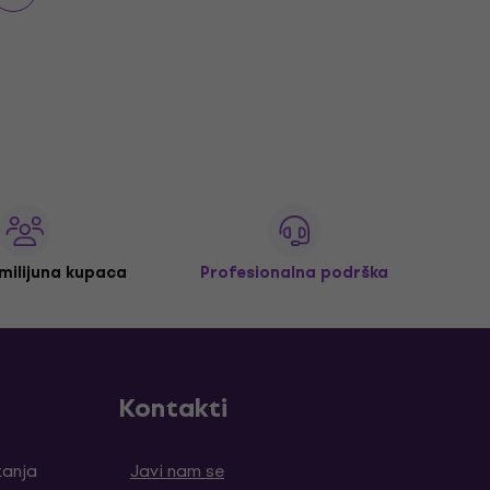
 milijuna kupaca
Profesionalna podrška
Kontakti
tanja
Javi nam se