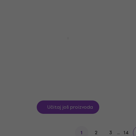
Bespeco SG 101 Drveni stolac za klavir
White
Drveni stolac za klavir
4,7
/5
214 €
Na skladištu
Učitaj još proizvoda
2
3
...
14
1