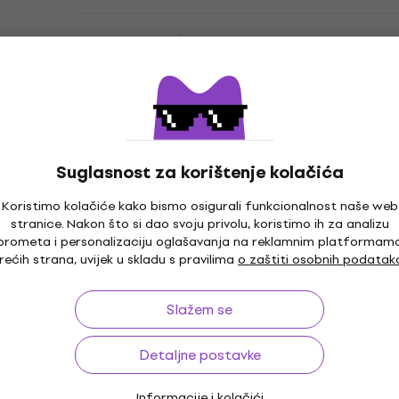
Bespeco VM 18 LU Expression pedala
Expression pedala
4,2
/5
33,90 €
Na skladištu
Suglasnost za korištenje kolačića
Bespeco BAG444MKB Torba za
Količinski popust
Koristimo kolačiće kako bismo osigurali funkcionalnost naše web
klavijature
stranice. Nakon što si dao svoju privolu, koristimo ih za analizu
prometa i personalizaciju oglašavanja na reklamnim platformam
Torba za klavijature
rećih strana, uvijek u skladu s pravilima
o zaštiti osobnih podatak
4,5
/5
20,90 €
Na skladištu
Slažem se
Detaljne postavke
Informacije i kolačići