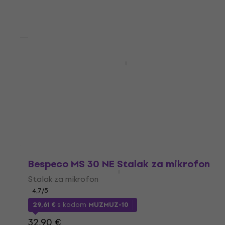
Količinski popust
3 varijante
Bespeco IRO200 Crna/Patch
Cable/Ravni - Ravni
Patch kabel
4,6
/5
7,49 €
Na skladištu
Bespeco MS 30 NE Stalak za mikrofon
Stalak za mikrofon
4,7
/5
29,61 €
s kodom
MUZMUZ-10
32,90 €