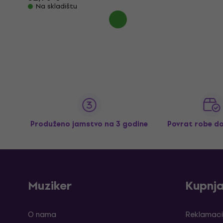
Na skladištu
Produženo jamstvo na 3 godine
Povrat robe d
Muziker
Kupnj
O nama
Reklamaci