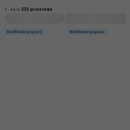
1 - 34 iz
333 proizvoda
Filtrirati
Količinski popust
Količinski popust
Količinski popust
Količinski popust
Bespeco IRO300 3 m
Bespeco IRO200 2 m
Ravni - Ravni
Ravni - Ravni
Instrument kabel
Instrument kabel
Instrument kabel
Instrument kabel