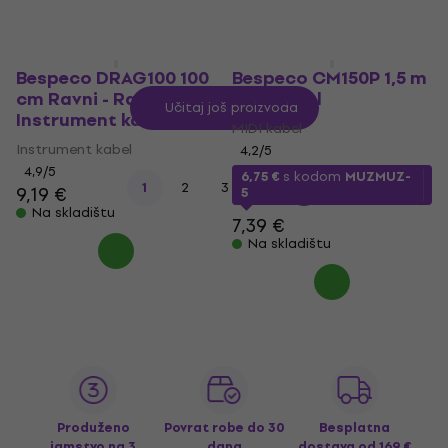
Bespeco DRAG100 100
Bespeco CM150P 1,5 m
cm Ravni - Ravni
MIDI kabel
Učitaj još proizvoda
Instrument kabel
MIDI kabel
Instrument kabel
4,2
/5
4,9
/5
6,75 €
s kodom
MUZMUZ-
...
1
2
3
10
9,19 €
5
Na skladištu
7,39 €
Na skladištu
Produženo
Povrat robe do 30
Besplatna
jamstvo na 3
dana
dostava
od 169 €