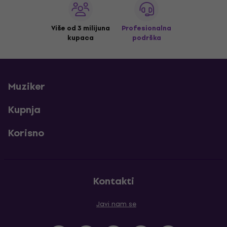
Više od 3 milijuna
Profesionalna
kupaca
podrška
Muziker
Kupnja
Korisno
Kontakti
Javi nam se