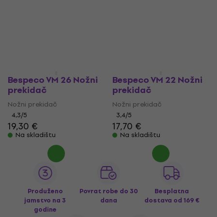
Bespeco VM 26 Nožni
Bespeco VM 22 Nožni
prekidač
prekidač
Nožni prekidač
Nožni prekidač
4,3
/5
3,4
/5
19,30 €
17,70 €
Na skladištu
Na skladištu
Produženo
Povrat robe do 30
Besplatna
jamstvo na 3
dana
dostava
od 169 €
godine