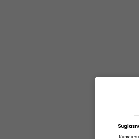
Suglasno
Koristimo