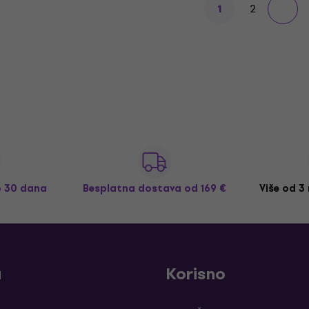
2
1
o 30 dana
Besplatna dostava
od 169 €
Više od 3
a
Korisno