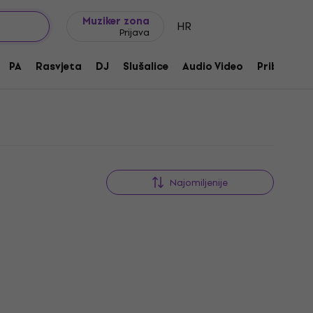
Ideje za poklon
FAQ
Muziker Blog
Muziker zona
HR
Prijava
PA
Rasvjeta
DJ
Slušalice
Audio Video
Pribor
Najomiljenije