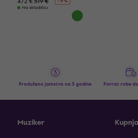
472 €
519 €
- 9 %
Na skladištu
Produženo jamstvo na 3 godine
Povrat robe d
Muziker
Kupnj