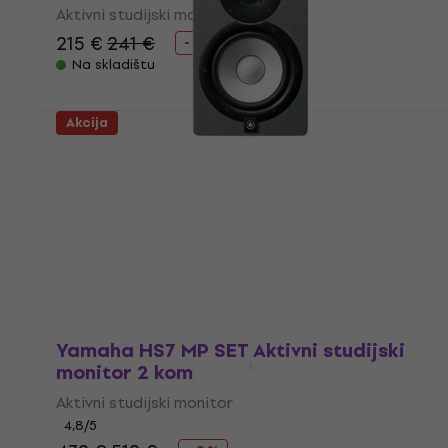
Aktivni studijski monitor
215 €
241 €
- 11 %
Na skladištu
Akcija
Yamaha HS7 SG Aktivni studijski
monitor 1 kom (Samo otvarano)
Aktivni studijski monitor
221 €
237 €
- 7 %
Na skladištu
Yamaha HS7 MP SET Aktivni studijski
monitor 2 kom
Aktivni studijski monitor
4,8
/5