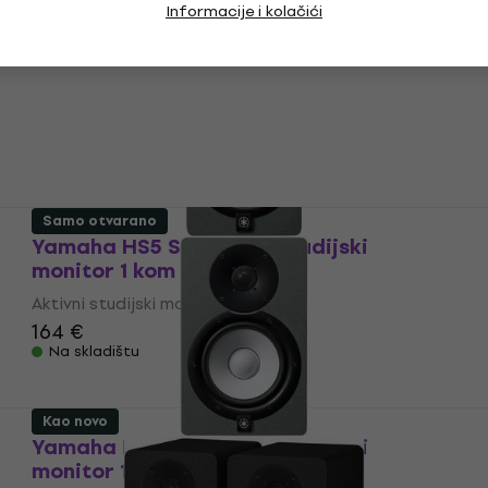
Informacije i kolačići
Kao novo
Yamaha HS5 W Aktivni studijski monitor
1 kom (Kao novo)
Aktivni studijski monitor
170 €
Na skladištu
Samo otvarano
Yamaha HS5 SG Aktivni studijski
monitor 1 kom (Kao novo)
Aktivni studijski monitor
164 €
Na skladištu
Kao novo
Yamaha HS7 SG Aktivni studijski
monitor 1 kom (Samo otvarano)