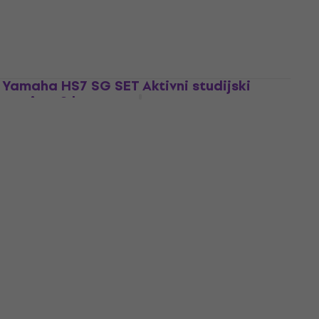
Aktivni studijski monitor
215 €
241 €
- 11 %
Na skladištu
Yamaha HS7 SG SET Aktivni studijski
monitor 2 kom
Aktivni studijski monitor
4,8
/5
531 €
Na skladištu