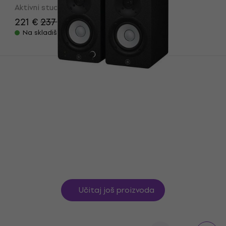
Aktivni studijski monitor
221 €
237 €
- 7 %
Na skladištu
Yamaha HS3 Aktivni studijski monitor 2
kom (Kao novo)
Aktivni studijski monitor
203 €
208,89 €
Na skladištu
Učitaj još proizvoda