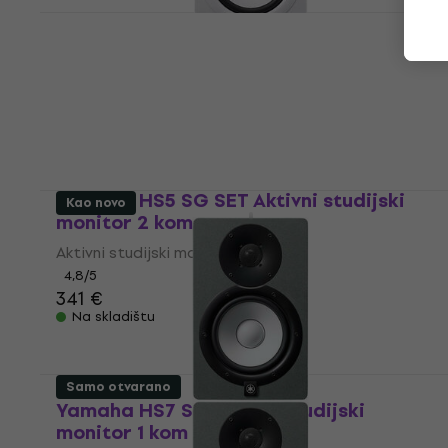
Yamaha HS5 W Aktivni studijski monitor
1 kom (Kao novo)
Aktivni studijski monitor
170 €
Na skladištu
Yamaha HS5 SG SET Aktivni studijski
Kao novo
monitor 2 kom
Aktivni studijski monitor
4,8
/5
341 €
Na skladištu
Samo otvarano
Yamaha HS7 SG Aktivni studijski
monitor 1 kom (Kao novo)