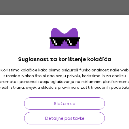
Yamaha HS8 SET Aktivni studijski
Kao novo
monitor 2 kom
Aktivni studijski monitor
4,8
/5
Suglasnost za korištenje kolačića
601 €
Na skladištu
Koristimo kolačiće kako bismo osigurali funkcionalnost naše web
stranice. Nakon što si dao svoju privolu, koristimo ih za analizu
prometa i personalizaciju oglašavanja na reklamnim platformam
Kao novo
rećih strana, uvijek u skladu s pravilima
o zaštiti osobnih podatak
Yamaha HS7 W Aktivni studijski monitor
1 kom (Kao novo)
Slažem se
Aktivni studijski monitor
224 €
Detaljne postavke
Na skladištu