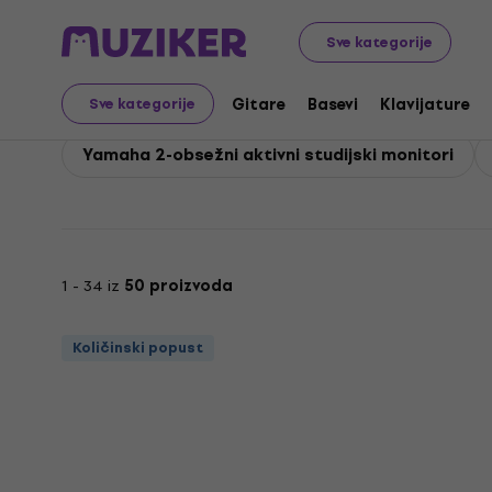
Yamaha
Studio
Studijski monitori
Yamaha Aktivni s
Sve kategorije
Yamaha Aktivni studijs
Gitare
Basevi
Klavijature
Sve kategorije
Yamaha 2-obsežni aktivni studijski monitori
1 - 34 iz
50 proizvoda
Količinski popust