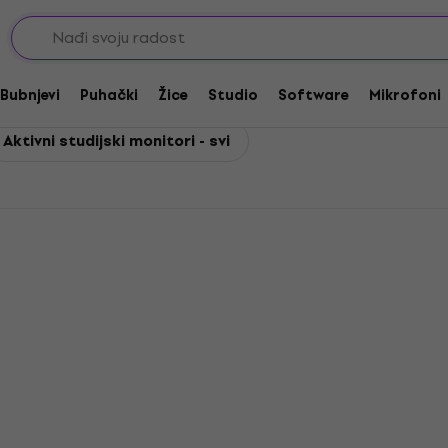
tudijski monitori
ki monitori
Bubnjevi
Puhački
Žice
Studio
Software
Mikrofoni
Aktivni studijski monitori - svi