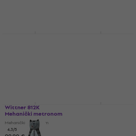
Na skladištu
MUZMUZ-25
57,90 €
Na skladištu
Wittner 803M
Wittner 806K
Mehanički metronom
Mehanički metronom
Mehanički metronom
Mehanički metronom
5
/5
4,7
/5
152 €
s kodom
MUZMUZ-
56,99 €
s kodom
15
MUZMUZ-15
179 €
67,90 €
Na skladištu
Na skladištu
Wittner 812K
Wittner 834
Mehanički metronom
Mehanički metronom
Mehanički metronom
Mehanički metronom
4,3
/5
5
/5