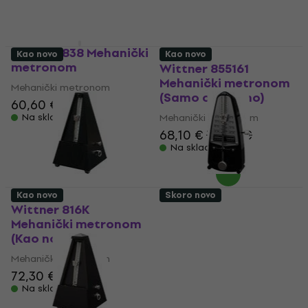
Wittner 838 Mehanički
Kao novo
Kao novo
metronom
Wittner 855161
Mehanički metronom
Mehanički metronom
(Samo otvarano)
60,60 €
61,90 €
Na skladištu
Mehanički metronom
68,10 €
70,50 €
Na skladištu
Kao novo
Skoro novo
Wittner 816K
Wittner 836 Mehanički
Mehanički metronom
metronom (Kao novo)
(Kao novo)
Mehanički metronom
Mehanički metronom
40,10 €
57,32 €
72,30 €
- 30 %
Na skladištu
Na skladištu