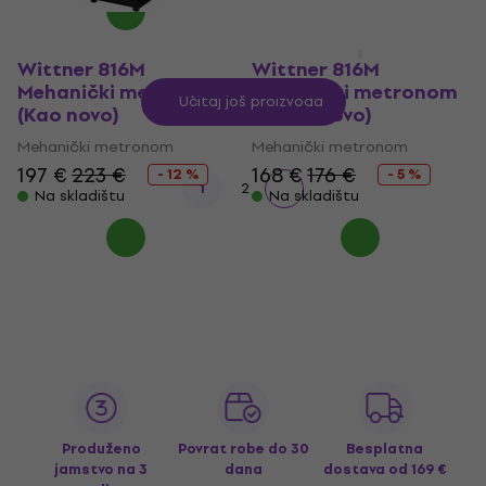
Wittner 816M
Wittner 816M
Mehanički metronom
Mehanički metronom
Učitaj još proizvoda
(Kao novo)
(Skoro novo)
Mehanički metronom
Mehanički metronom
197 €
223 €
168 €
176 €
- 12 %
- 5 %
1
2
Na skladištu
Na skladištu
Produženo
Povrat robe do 30
Besplatna
jamstvo na 3
dana
dostava
od 169 €