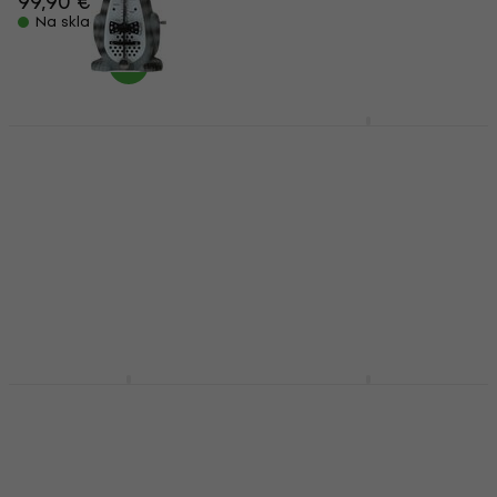
99,90 €
48,86 €
s kodom
Na skladištu
MUZMUZ-15
57,90 €
Na skladištu
Wittner 839021 Taktell
Wittner 816M
Mehanički metronom
Mehanički metronom
Mehanički metronom
Mehanički metronom
2,8
/5
5
/5
233 €
99 €
s kodom
MUZMUZ-15
Na skladištu
119 €
Na skladištu
Wittner 832 Mehanički
Wittner 801M
metronom
Mehanički metronom
Mehanički metronom
Mehanički metronom
5
/5
50 €
s kodom
MUZMUZ-10