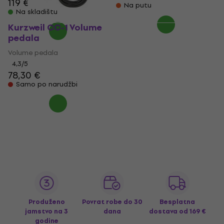
119 €
Na putu
Na skladištu
Kurzweil CC-1 Volume
pedala
Volume pedala
4,3
/5
78,30 €
Samo po narudžbi
Produženo
Povrat robe do 30
Besplatna
jamstvo na 3
dana
dostava
od 169 €
godine