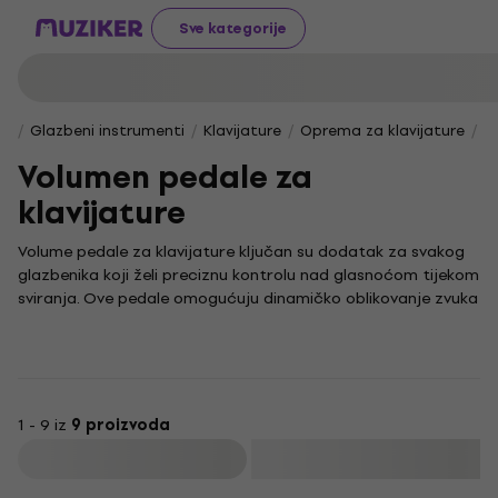
Sve kategorije
Glazbeni instrumenti
Klavijature
Oprema za klavijature
P
Volumen pedale za
klavijature
Volume pedale za klavijature ključan su dodatak za svakog
glazbenika koji želi preciznu kontrolu nad glasnoćom tijekom
sviranja. Ove pedale omogućuju dinamičko oblikovanje zvuka
i prirodno glazbeno izražavanje, oslobađajući ruke za
sviranje bez potrebe za stalnim podešavanjem kontrola na
samom instrumentu.
Kao neizostavan dio opreme u studijima i na pozornicama,
odlikuju se jednostavnošću i pouzdanošću. Idealan su izbor
1 - 9 iz
9 proizvoda
za svakog klavijaturista koji želi postići glatke prijelaze u
Filtrirati
glasnoći i ostvariti potpunu kontrolu nad zvukom svoje
klavijature.