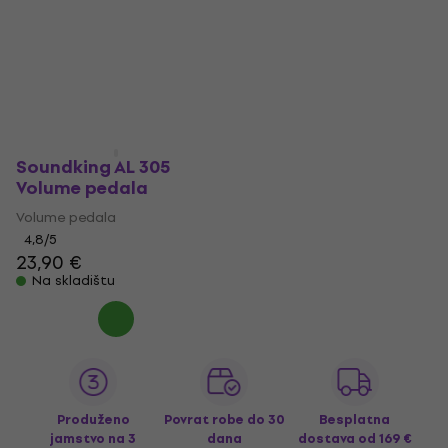
Soundking AL 305
Volume pedala
Volume pedala
4,8
/5
23,90 €
Na skladištu
Produženo
Povrat robe do 30
Besplatna
jamstvo na 3
dana
dostava
od 169 €