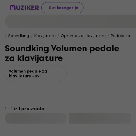
Sve kategorije
Soundking
Klavijature
Oprema za klavijature
Pedale za kl
Soundking Volumen pedale
za klavijature
Volumen pedale za
klavijature - svi
1 - 1 iz
1 proizvoda
Filtrirati