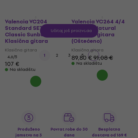
Valencia VC204
Valencia VC264 4/4
Standard SET 4/4
Antique Natural
Učitaj još proizvoda
Classic Sunburst
Klasična gitara
Klasična gitara
(Oštećeno)
Klasična gitara
Klasična gitara
...
1
2
3
5
89,80 €
91,08 €
4,6
/5
107 €
Na skladištu
Na skladištu
Produženo
Povrat robe do 30
Besplatna
jamstvo na 3
dana
dostava
od 169 €