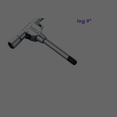
Tama TSP9 Podloga za trening 9"
Vježbovni pad
5
/5
36 €
Na skladištu
Tama DH7 Ključ za štimanje
Ključ za štimanje
4,2
/5
9,10 €
s kodom
MUZMUZ-10
10,40 €
Na skladištu