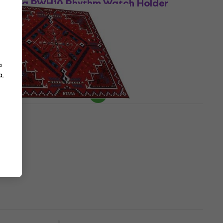
Tama RWH10 Rhythm Watch Holder
Digitalni metronom
Digitalni metronom
4,7
/5
18,34 €
s kodom
MUZMUZ-5
a
19,85 €
a.
Na skladištu
Tama TDR-SW Bubanj tepih
Bubanj tepih
158 €
s kodom
MUZMUZ-5
166,95 €
Na skladištu
Tama TAMB001