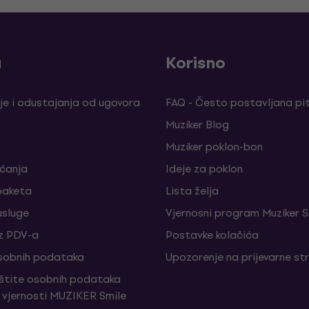
a
Korisno
je i odustajanja od ugovora
FAQ - Često postavljana pi
Muziker Blog
Muziker poklon-bon
aćanja
Ideje za poklon
paketa
Lista želja
sluge
Vjernosni program Muziker S
z PDV-a
Postavke kolačića
sobnih podataka
Upozorenje na prijevarne st
aštite osobnih podataka
vjernosti MUZIKER Smile