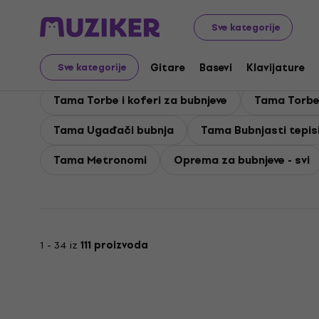
Tama
Bubnjevi
Tama Oprema za bubnjeve
Sve kategorije
Tama Oprema za bubnj
Gitare
Basevi
Klavijature
Sve kategorije
Tama Torbe i koferi za bubnjeve
Tama Torbe 
Tama Ugađači bubnja
Tama Bubnjasti tepis
Tama Metronomi
Oprema za bubnjeve - svi
1 - 34 iz
111 proizvoda