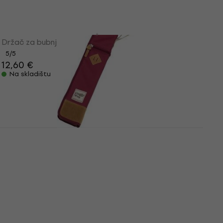
Tama STH10 Držač za bubnjarske palice
Držač za bubnjarske palice
5
/5
12,60 €
Na skladištu
Tama TSB12WR PowerPad Designer Tok
pálcák Wine Red
Tok pálcák
5
/5
18,70 €
s kodom
MUZMUZ-5
19,85 €
Na skladištu