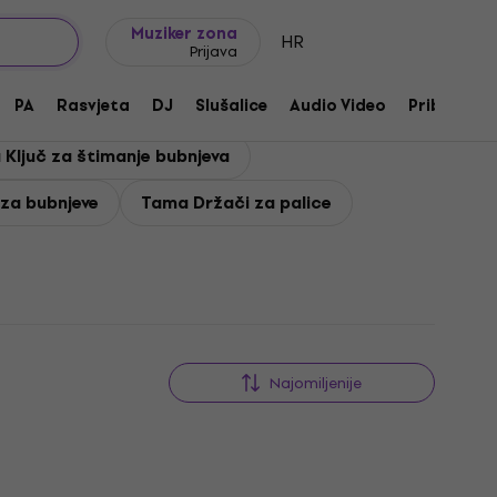
Ideje za poklon
FAQ
Muziker Blog
Muziker zona
HR
Prijava
PA
Rasvjeta
DJ
Slušalice
Audio Video
Pribor
Ključ za štimanje bubnjeva
za bubnjeve
Tama Držači za palice
Najomiljenije