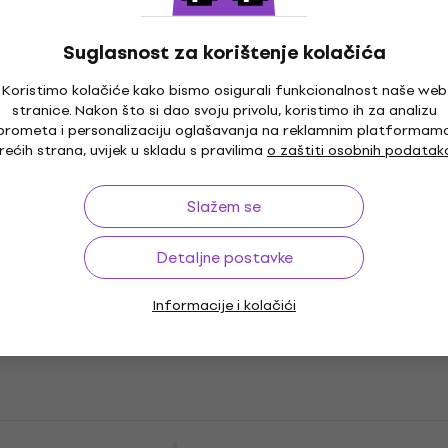
Tama THB02LBK PowerPad Designer
Collection Torba za hardver
Suglasnost za korištenje kolačića
Torba za hardver
4,4
/5
Koristimo kolačiće kako bismo osigurali funkcionalnost naše web
stranice. Nakon što si dao svoju privolu, koristimo ih za analizu
48 €
s kodom
MUZMUZ-5
prometa i personalizaciju oglašavanja na reklamnim platformam
51,35 €
rećih strana, uvijek u skladu s pravilima
o zaštiti osobnih podatak
Na skladištu
Slažem se
Tama PBF14 PowerPad Torba za floor
tom
Detaljne postavke
Torba za floor tom
5
/5
Informacije i kolačići
78,30 €
s kodom
MUZMUZ-5
82,95 €
Na skladištu
Tama MBS06 Tok pálcák Black