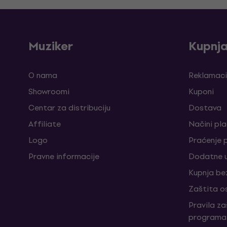
Muziker
Kupnj
O nama
Reklamaci
Showroomi
Kuponi
Centar za distribuciju
Dostava
Affiliate
Načini pl
Logo
Praćenje 
Pravne informacije
Dodatne u
Kupnja be
Zaštita o
Pravila z
programa 