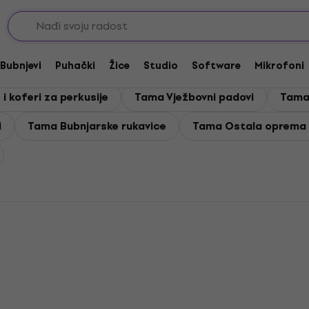
eve
Bubnjevi
Puhački
Žice
Studio
Software
Mikrofoni
i koferi za perkusije
Tama Vježbovni padovi
Tama 
i
Tama Bubnjarske rukavice
Tama Ostala oprema 