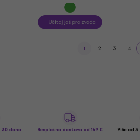
Učitaj još proizvoda
2
3
4
1
o 30 dana
Besplatna dostava
od 169 €
Više od 3