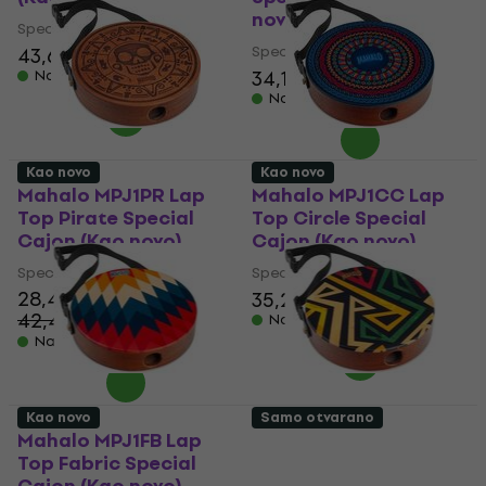
novo)
Special Cajon
Special Cajon
43,60 €
34,10 €
35,30 €
Na skladištu
Na skladištu
Kao novo
Kao novo
Mahalo MPJ1PR Lap
Mahalo MPJ1CC Lap
Top Pirate Special
Top Circle Special
Cajon (Kao novo)
Cajon (Kao novo)
Special Cajon
Special Cajon
28,40 €
35,20 €
42,47 €
- 33 %
Na skladištu
Na skladištu
Kao novo
Samo otvarano
Mahalo MPJ1FB Lap
Mahalo MPJ1GM Lap
Top Fabric Special
Top Geometric