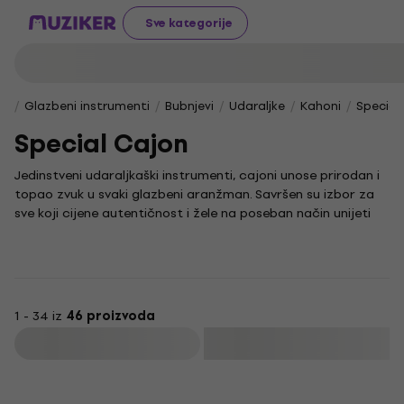
Sve kategorije
Glazbeni instrumenti
Bubnjevi
Udaraljke
Kahoni
Special
Special Cajon
Jedinstveni udaraljkaški instrumenti, cajoni unose prirodan i
topao zvuk u svaki glazbeni aranžman. Savršen su izbor za
sve koji cijene autentičnost i žele na poseban način unijeti
ritam u svoju glazbu, svirajući dlanovima po rezonantnoj
drvenoj kutiji.
Bilo da se radi o tradicionalnoj ili suvremenoj glazbi, kahon je
instrument koji se svojom jednostavnošću i izražajnošću
lako uklapa u različite glazbene stilove. Svestranost koju nudi
1 - 34 iz
46 proizvoda
cajon omogućuje stvaranje širokog spektra zvukova, što ga
Filtrirati
čini nezaobilaznim dodatkom za brojne glazbenike.
Akcija