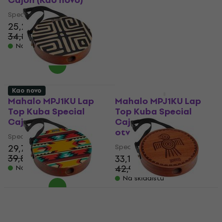
Cajon (Kao novo)
Special Cajon (Kao
novo)
Special Cajon
25,20 €
Special Cajon
34,80 €
43,50 €
- 28 %
Na skladištu
Na skladištu
Kao novo
Kao novo
Mahalo MPJ1KU Lap
Mahalo MPJ1KU Lap
Top Kuba Special
Top Kuba Special
Cajon (Kao novo)
Cajon (Samo
otvarano)
Special Cajon
29,70 €
Special Cajon
39,80 €
33,10 €
- 25 %
42,90 €
Na skladištu
- 23 %
Na skladištu
Mahalo MPJ1WV Lap
Mahalo MPJ1BD Lap
Top Weaving Special
Top Bird Special