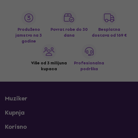
Produženo
Povrat robe do 30
Besplatna
jamstvo na 3
dana
dostava
od 169 €
godine
Više od 3 milijuna
Profesionalna
kupaca
podrška
Muziker
Kupnja
Korisno