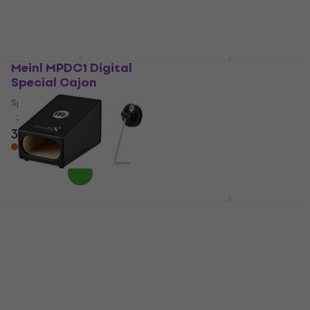
191 €
Na zalihi kod dobavljača
Na zalihi kod dobavljača
Meinl MPDC1 Digital
Meinl TOPCAJ2WN
Special Cajon
Turbo Slap-Top
Walnut Special Cajon
Special Cajon
Special Cajon
3
/5
328 €
4,4
/5
140 €
Na zalihi kod dobavljača
Na zalihi kod dobavljača
Meinl SNAREBOX
Meinl PSUBCAJ6B
Special Cajon
Subwoofer Baltic
Birch Special Cajon
Special Cajon
Special Cajon
5
/5
84,90 €
4,7
/5
252 €
Na zalihi kod dobavljača
Na zalihi kod dobavljača