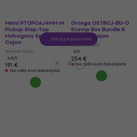
Meinl PTOPCAJ4MH-M
Ortega OSTBCJ-BU-O
Pickup Slap-Top
Stomp Box Bundle R
Mahogany Special
Special Cajon
Učitaj još proizvoda
Cajon
Special Cajon
Special Cajon
5
/5
254 €
4,8
/5
1
2
191 €
Na zalihi kod dobavljača
Na zalihi kod dobavljača