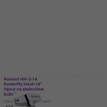
52 €
Na skladištu
Roland PM-100
Ozvučenje za
Roland FD-9 Oprema
električne bubnjeve
za električne bubnjeve
Ozvučenje za električne
Oprema za električne
bubnjeve
bubnjeve
4,8
/5
4,9
/5
418 €
225 €
Na skladištu
Na skladištu
Roland MH-2-14
Roland VAD-103 Black
PowerPly Mesh 14"
Setovi električnih
Opna za električne
bubnjeva
bubnjeve
Setovi električnih bubnjeva
Opna za električne bubnjeve
5
/5
2.309 €
2.349 €
4,7
/5