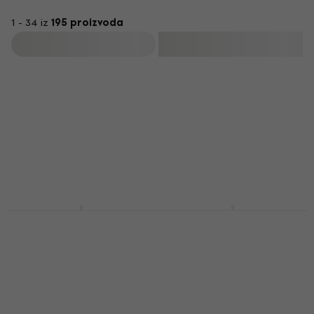
1 - 34 iz
195 proizvoda
Filtrirati
Roland SPD-SX Pro
Roland TD-07DMK
Pad za električni
Black Setovi
bubanj
električnih bubnjeva
Pad za električni bubanj
Setovi električnih bubnjeva
4,9
/5
4,9
/5
915 €
828 €
Na skladištu
Na skladištu