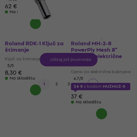
62 €
Na skladištu
Na skladištu
Roland RDK-1 Ključ za
Roland MH-2-8
štimanje
PowerPly Mesh 8"
Opna za električne
Ključ za štimanje
Učitaj još proizvoda
bubnjeve
5
/5
8,30 €
Opna za električne bubnjeve
Na skladištu
4,7
/5
...
1
2
3
6
34 €
s kodom
MUZMUZ-5
37 €
Na skladištu