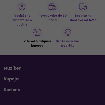
Produženo
Povrat robe do 30
Besplatna
jamstvo na 3
dana
dostava
od 169 €
godine
Više od 3 milijuna
Profesionalna
kupaca
podrška
Muziker
Kupnja
Korisno