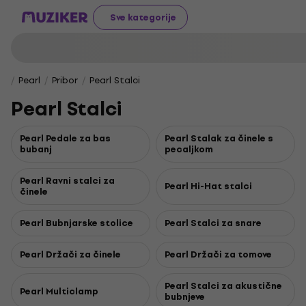
Sve kategorije
Pearl
Pribor
Pearl Stalci
Pearl Stalci
Pearl Pedale za bas
Pearl Stalak za činele s
bubanj
pecaljkom
Pearl Ravni stalci za
Pearl Hi-Hat stalci
činele
Pearl Bubnjarske stolice
Pearl Stalci za snare
Pearl Držači za činele
Pearl Držači za tomove
Pearl Stalci za akustične
Pearl Multiclamp
bubnjeve