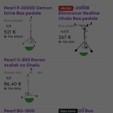
Pearl P-3000D Demon
Pearl P-2050B
Akcija
Drive Bas pedale
Eliminator Redline
Chain Bas pedale
Bas pedale
Bas pedale
5
/5
521 €
4,6
/5
267 €
Na skladištu
Na skladištu
Pearl C-830 Ravan
stalak za činelu
Pearl S-830 Stalak za
snare bubanj
Ravan stalak za činelu
5
/5
Stalak za snare bubanj
86,40 €
90 €
5
/5
Na skladištu
93,90 €
99 €
- 5 %
Na skladištu
Pearl BC-150S
Pearl P-920 Bas
Kao novo