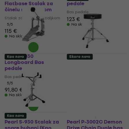
Flatbase Stalak za
pedale
činelu s pecaljkom
Bas pedale
Stalak za činelu s pecaljkom
123 €
5
/5
Na skladištu
115 €
Na skladištu
Pearl P-830
Kao novo
Skoro novo
Longboard Bas
Pearl D-50 Bubnjarska
pedale
stolica (Kao novo)
Bas pedale
Bubnjarska stolica
5
/5
57,90 €
91,80 €
65,30 €
- 11 %
Na skladištu
Na skladištu
Kao novo
Kao novo
Pearl S-930 Stalak za
Pearl P-3002C Demon
snare bubanj (Kao
Drive Chain Duple bas