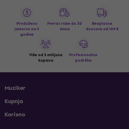
Produženo
Povrat robe do 30
Besplatna
jamstvo na 3
dana
dostava
od 169 €
godine
Više od 3 milijuna
Profesionalna
kupaca
podrška
Muziker
Kupnja
Korisno