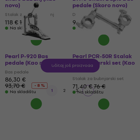
novo)
pedale (Skoro novo)
Stalak za snare bubanj
Duple bas pedale
118 €
120,78 €
971 €
991 €
Na skladištu
Na skladištu
Pearl P-920 Bas
Pearl PCR-50R Stalak
pedale (Kao novo)
za bubnjarski set (Kao
Učitaj još proizvoda
novo)
Bas pedale
86,30 €
Stalak za bubnjarski set
93,70 €
71,40 €
76 €
- 8 %
1
2
3
Na skladištu
Na skladištu