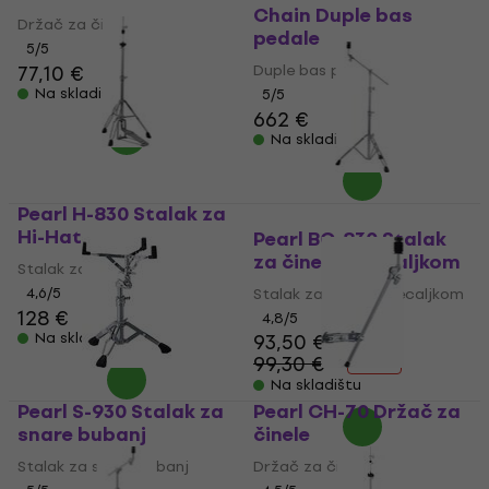
Chain Duple bas
Držač za činele
pedale
5
/5
77,10 €
Duple bas pedale
Na skladištu
5
/5
662 €
Na skladištu
Pearl H-830 Stalak za
Hi-Hat
Pearl BC-830 Stalak
za činelu s pecaljkom
Stalak za Hi-Hat
4,6
/5
Stalak za činelu s pecaljkom
128 €
4,8
/5
Na skladištu
93,50 €
99,30 €
- 6 %
Na skladištu
Pearl S-930 Stalak za
Pearl CH-70 Držač za
snare bubanj
činele
Stalak za snare bubanj
Držač za činele