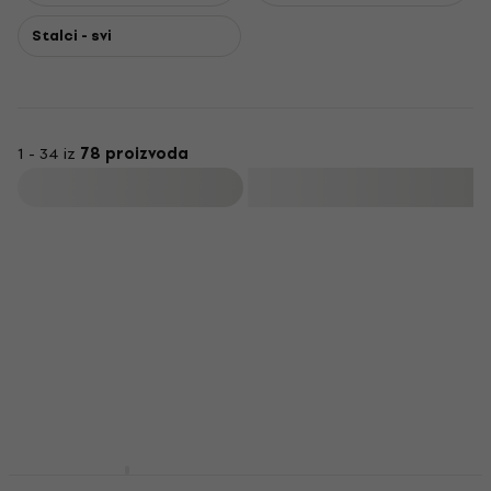
Stalci - svi
1 - 34 iz
78 proizvoda
Filtrirati
Akcija
Pearl D-50 Bubnjarska