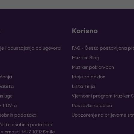
a
Korisno
je i odustajanja od ugovora
FAQ - Često postavljana pi
Muziker Blog
Muziker poklon-bon
aćanja
Ideje za poklon
paketa
Lista želja
sluge
Vjernosni program Muziker S
z PDV-a
Postavke kolačića
sobnih podataka
Upozorenje na prijevarne st
aštite osobnih podataka
vjernosti MUZIKER Smile