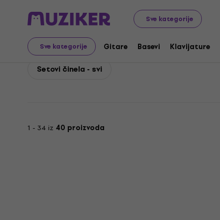
Meinl
Bubnjevi
Činele
Meinl Setovi činela
Sve kategorije
Meinl Setovi činela
Gitare
Basevi
Klavijature
Sve kategorije
Setovi činela - svi
1 - 34 iz
40 proizvoda