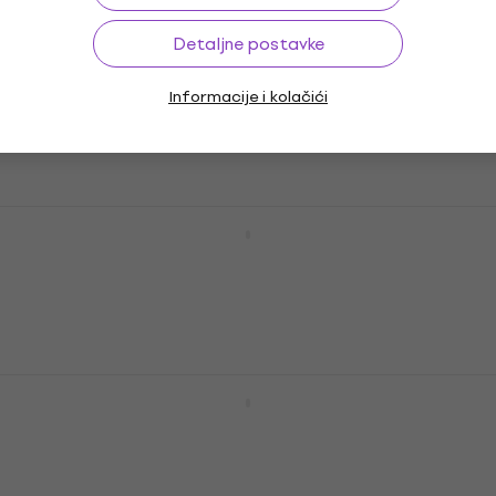
Detaljne postavke
Meinl Byzance Mixed Set Crash Pack
Činelski set
Informacije i kolačići
Činelski set
733 €
Na zalihi kod dobavljača
Meinl Byzance Brilliant Complete Cymbal
Set Činelski set
Činelski set
1.279 €
Na zalihi kod dobavljača
Meinl Byzance Traditional Crash Pack
Činelski set
Činelski set
807 €
Na zalihi kod dobavljača