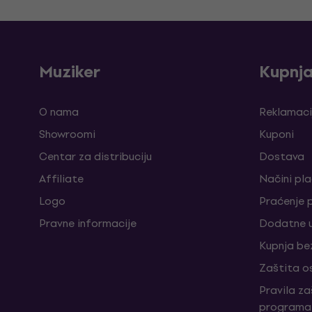
Muziker
Kupnj
O nama
Reklamaci
Showroomi
Kuponi
Centar za distribuciju
Dostava
Affiliate
Načini pl
Logo
Praćenje 
Pravne informacije
Dodatne u
Kupnja be
Zaštita o
Pravila z
programa 