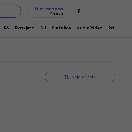
Ideje za poklon
FAQ
Muziker Blog
Muziker zona
HR
Prijava
PA
Rasvjeta
DJ
Slušalice
Audio Video
Pribor
Najomiljenije
HAPPY HOUR