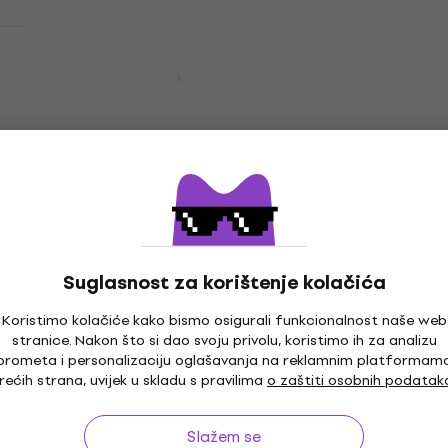
Meinl Practice HCS Činelski set
Činelski set
359 €
399 €
- 10 %
Na zalihi kod dobavljača
Meinl Classics Custom Extreme Metal
Expanded Cymbal Set Činelski set
Činelski set
1.019 €
Suglasnost za korištenje kolačića
Na zalihi kod dobavljača
Koristimo kolačiće kako bismo osigurali funkcionalnost naše web
Meinl Classics Custom Brilliant
stranice. Nakon što si dao svoju privolu, koristimo ih za analizu
Complete Cymbal Set Činelski set
prometa i personalizaciju oglašavanja na reklamnim platformam
rećih strana, uvijek u skladu s pravilima
o zaštiti osobnih podatak
Činelski set
635 €
Slažem se
Na zalihi kod dobavljača