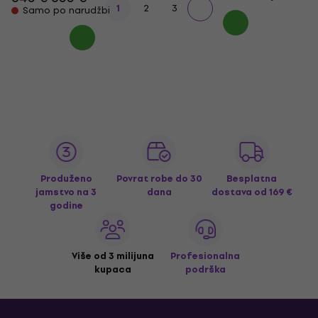
1
2
3
Samo po narudžbi
Produženo
Povrat robe do 30
Besplatna
jamstvo na 3
dana
dostava
od 169 €
godine
Više od 3 milijuna
Profesionalna
kupaca
podrška