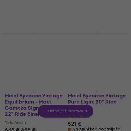
645 €
419 €
Na zalihi kod dobavljača
Na zalihi kod dobavljača
Meinl 20" Pure Alloy
Meinl Byzance
Extra Hammered Ride
Symmetry 22" Ride
20" Ride činela
činela
Ride činela
Ride činela
635 €
5
/5
394 €
Samo po narudžbi
Na zalihi kod dobavljača
Meinl Byzance Vintage
Meinl Byzance Vintage
Equilibrium - Matt
Pure Light 20" Ride
Garstka Signature
činela
Učitaj još proizvoda
22" Ride činela
Ride činela
Ride činela
521 €
645 €
655 €
Na zalihi kod dobavljača