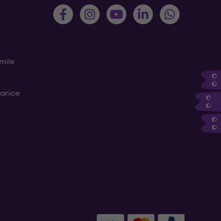
mile
ranice