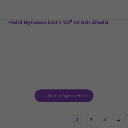
Na zalihi kod dobavljača
Meinl Byzance Dark 20" Crash činela
Crash činela
5
/5
555 €
Samo po narudžbi
Učitaj još proizvoda
2
3
4
1