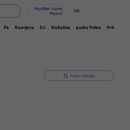
Ideje za poklon
FAQ
Muziker Blog
Muziker zona
HR
Prijava
PA
Rasvjeta
DJ
Slušalice
Audio Video
Pribor
Najomiljenije