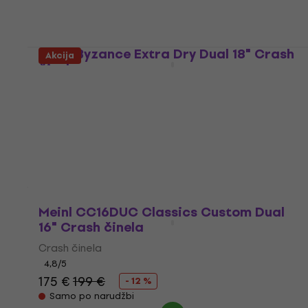
191 €
Samo po narudžbi
Meinl Byzance Extra Dry Dual 18" Crash
Akcija
činela
Crash činela
5
/5
420 €
Samo po narudžbi
Meinl CC16DUC Classics Custom Dual
16" Crash činela
Crash činela
4,8
/5
175 €
199 €
- 12 %
Samo po narudžbi