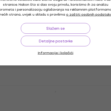
Meinl CC14DATRC Classics Custom Dark
stranice. Nakon što si dao svoju privolu, koristimo ih za analizu
Trash 14" Crash činela
prometa i personalizaciju oglašavanja na reklamnim platformam
rećih strana, uvijek u skladu s pravilima
o zaštiti osobnih podatak
Crash činela
5
/5
136 €
Slažem se
Samo po narudžbi
Detaljne postavke
Meinl CC16TRC-B Classics Custom Trash
16" Crash činela
Informacije i kolačići
Crash činela
4,8
/5
190 €
Samo po narudžbi
Meinl B18DATRC Byzance Dark Trash 18"
Crash činela
Crash činela
433 €