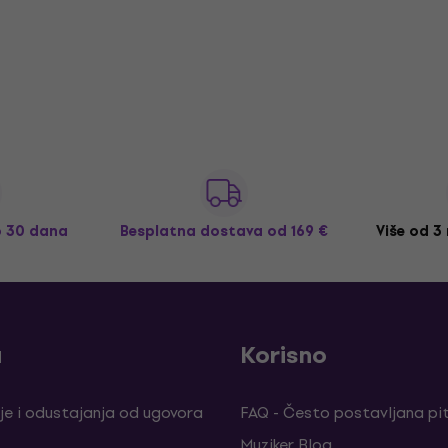
o 30 dana
Besplatna dostava
od 169 €
Više od 3
a
Korisno
je i odustajanja od ugovora
FAQ - Često postavljana pi
Muziker Blog