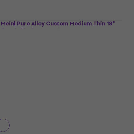
171 €
Na zalihi kod dobavljača
Meinl Pure Alloy Custom Medium Thin 18"
Crash činela
Crash činela
5
/5
333 €
Na zalihi kod dobavljača