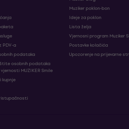
Muziker poklon-bon
aćanja
Ideje za poklon
paketa
Lista želja
sluge
Vjernosni program Muziker S
z PDV-a
Postavke kolačića
sobnih podataka
Upozorenje na prijevarne st
aštite osobnih podataka
vjernosti MUZIKER Smile
i kupnje
ristupačnosti