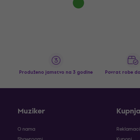
Produženo jamstvo na 3 godine
Povrat robe d
Muziker
Kupnj
O nama
Reklamaci
Showroomi
Kuponi