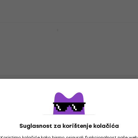
Crash činela
206 €
220 €
- 6 %
Na skladištu
Meinl CC18HDAC 18" Crash činela
Crash činela
5
/5
209 €
Na putu
Meinl CC16MC-B Classics Custom
Medium 16" Crash činela
Crash činela
4,8
/5
183 €
Na zalihi kod dobavljača
Suglasnost za korištenje kolačića
Koristimo kolačiće kako bismo osigurali funkcionalnost naše web