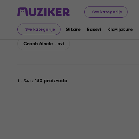
Meinl
Bubnjevi
Činele
Meinl Crash činele
Sve kategorije
Meinl Crash činele
Gitare
Basevi
Klavijature
Sve kategorije
Crash činele - svi
1 - 34 iz
130 proizvoda