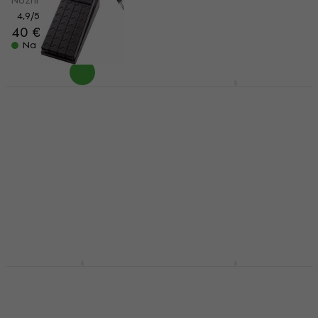
Nožni prekidač
Gitarski multiefekt
4,9
/5
4,2
/5
40 €
111 €
s kodom
MUZMUZ-5
Na skladištu
119 €
Na skladištu
Line6 EX-1 Volume
Line6 HX EFFECTS
pedala
Gitarski multiefekt
Volume pedala
Gitarski multiefekt
4
/5
4,7
/5
77 €
577 €
Na skladištu
Na skladištu
Line6 Helix Rack
Line6 Pod Express
Gitasko pojačalo
Black Gitarski
multiefekt
Gitasko pojačalo