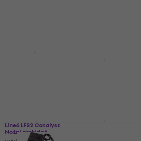
Torba za efekte
Modelling gitarsko combo
5
/5
pojačalo
88 €
92 €
Na skladištu
5
/5
595 €
Na skladištu
3 varijante
Line6 Helix Gitarski
Line6 Pod Go POD Go
multiefekt
Gitarski multiefekt
Gitarski multiefekt
4,9
/5
479 €
4,6
/5
1.239 €
Na skladištu
1.563,45 €
- 21 %
Na skladištu
Line6 LFS2 Catalyst
Line6 Pocket POD
Nožni prekidač
Gitarski multiefekt