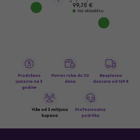
1
2
99,75 €
Na skladištu
Produženo
Povrat robe do 30
Besplatna
jamstvo na 3
dana
dostava
od 169 €
godine
Više od 3 milijuna
Profesionalna
kupaca
podrška