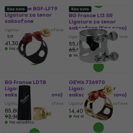
BG France BGF-LFT9
Kao novo
Kao novo
Ligatura za tenor
BG France L13 SR
saksofone
Ligatura za tenor
saksofone (Kao novo)
Ligatura za tenor saksofone
5
/5
Ligatura za tenor saksofone
41,30 €
55,80 €
Na skladištu
65,90 €
- 15 %
Na skladištu
BG France LDTB
GEWA 736970
Ligatura za tenor
Ligatura za tenor
saksofone (Kao novo)
saksofone (Kao novo)
Ligatura za tenor saksofone
Ligatura za tenor saksofone
85,80 €
14,40 €
16,20 €
92,30 €
- 7 %
Na skladištu
Na skladištu