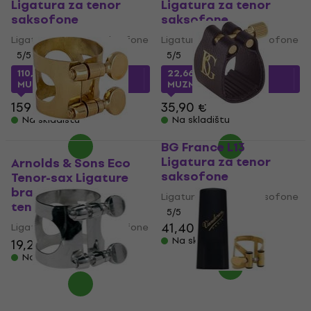
Ligatura za tenor
Ligatura za tenor
saksofone
saksofone
Ligatura za tenor saksofone
Ligatura za tenor saksofone
5
/5
5
/5
110,56 €
s kodom
22,66 €
s kodom
MUZMUZ-30
MUZMUZ-35
159 €
35,90 €
Na skladištu
Na skladištu
BG France L13
Ligatura za tenor
Arnolds & Sons Eco
saksofone
Tenor-sax Ligature
brass Ligatura za
Ligatura za tenor saksofone
tenor saksofone
5
/5
41,40 €
Ligatura za tenor saksofone
Na skladištu
19,20 €
Na skladištu