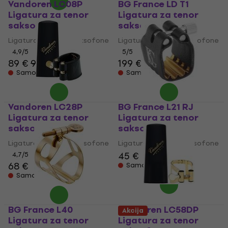
Vandoren LC08P
BG France LD T1
Ligatura za tenor
Ligatura za tenor
saksofone
saksofone
Ligatura za tenor saksofone
Ligatura za tenor saksofone
4,9
/5
5
/5
89 €
91 €
199 €
Samo po narudžbi
Samo po narudžbi
Vandoren LC28P
BG France L21 RJ
Ligatura za tenor
Ligatura za tenor
saksofone
saksofone
Ligatura za tenor saksofone
Ligatura za tenor saksofone
45 €
4,7
/5
68 €
Samo po narudžbi
Samo po narudžbi
BG France L40
Vandoren LC58DP
Akcija
Ligatura za tenor
Ligatura za tenor