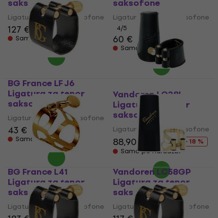
saksofone
saksofone
Ligatura za tenor saksofone
Ligatura za tenor saksofone
127 €
129 €
4
/5
60 €
Samo po narudžbi
Samo po narudžbi
BG France LF J6
Ligatura za tenor
Vandoren LC28L
saksofone
Ligatura za tenor
saksofone
Ligatura za tenor saksofone
43 €
Ligatura za tenor saksofone
Samo po narudžbi
88,90 €
108 €
- 18 %
Samo po narudžbi
BG France L41
Vandoren LC58GP
Ligatura za tenor
Ligatura za tenor
saksofone
saksofone
Ligatura za tenor saksofone
Ligatura za tenor saksofone