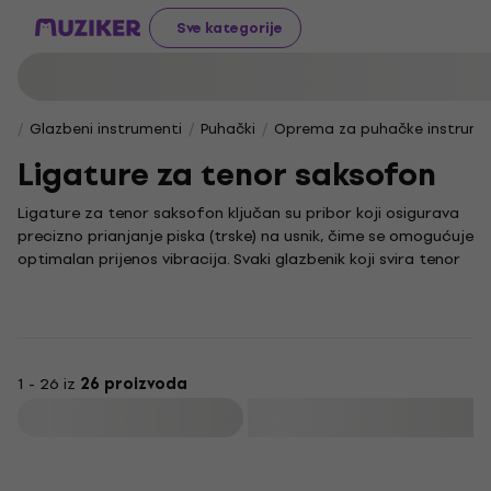
Sve kategorije
Glazbeni instrumenti
Puhački
Oprema za puhačke instrum
Ligature za tenor saksofon
Ligature za tenor saksofon ključan su pribor koji osigurava
precizno prianjanje piska (trske) na usnik, čime se omogućuje
optimalan prijenos vibracija. Svaki glazbenik koji svira tenor
saksofon zna koliko je važno odabrati ligaturu koja
pozitivno utječe na ton i olakšava izvedbu.
Ovaj neizostavan dio opreme presudan je za postizanje
prirodnog zvuka i udobnosti tijekom sviranja. Kvalitetna
ligatura pomaže u stabilizaciji piska, što izravno doprinosi
1 - 26 iz
26 proizvoda
održavanju čistoće tona i precizne intonacije. Uživajte u
Filtrirati
svakom odsviranom tonu i istražujte različite glazbene
stilove s idealnom ligaturom za svoj instrument.