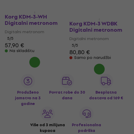
Korg KDM-3-WH
Digitalni metronom
Korg KDM-3 WDBK
Digitalni metronom
Digitalni metronom
5
/5
Digitalni metronom
57,90 €
5
/5
Na skladištu
80,80 €
Samo po narudžbi
Produženo
Povrat robe do 30
Besplatna
jamstvo na 3
dana
dostava
od 169 €
godine
Više od 3 milijuna
Profesionalna
kupaca
podrška