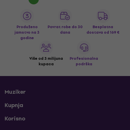
Produženo
Povrat robe do 30
Besplatna
jamstvo na 3
dana
dostava
od 169 €
godine
Više od 3 milijuna
Profesionalna
kupaca
podrška
Muziker
Kupnja
Korisno