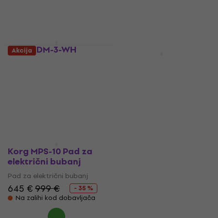
Na skladištu
Na skladištu
Korg KDM-3-WH
Akcija
Digitalni metronom
Korg KDM-3 WDBK
Digitalni metronom
Digitalni metronom
5
/5
Digitalni metronom
57,20 €
5
/5
Na skladištu
80,80 €
Samo po narudžbi
Korg MPS-10 Pad za
električni bubanj
Pad za električni bubanj
645 €
999 €
- 35 %
Na zalihi kod dobavljača