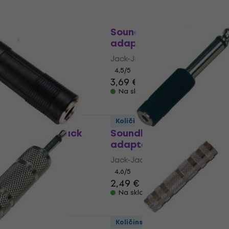
ust
Količinski popust
HASV Jack-Jack
Soundking CC 313 Jack-
adapter
pter
Jack-Jack adapter
4,5
/5
3,69 €
Na skladištu
ust
Količinski popust
CC 321 Jack-Jack
Soundking CC 308 Jack
adapter
pter
Jack-Jack adapter
4,6
/5
2,49 €
Na skladištu
ust
Količinski popust