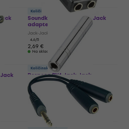
Količinski popust
Jack
Soundking CC 312 Jack-Jack
adapter
Jack-Jack adapter
4,6
/5
2,69 €
Na skladištu
Količinski popust
-Jack
Bespeco PV4 Jack-Jack
adapter
Jack-Jack adapter
4,6
/5
5,89 €
6,89 €
Na skladištu
Količinski popust