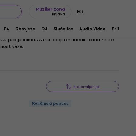
Ideje za poklon
FAQ
Muziker Blog
Muziker zona
HR
Prijava
PA
Rasvjeta
DJ
Slušalice
Audio Video
Pribor
CK priključcima. Ovi su adapteri idealni kada želite
anost veze.
 u povezivanju opreme. Zbog svoje jednostavnosti i
tu.
Najomiljenije
Količinski popust