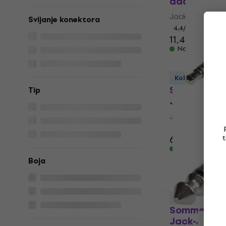
adapter
Jack-Jack ada
Svijanje konektora
4,4
/5
11,40 €
Na skladištu
Količinski pop
Sommer Cab
Tip
Jack-Jack 
Jack-Jack ada
5
/5
t
6,29 €
Na skladištu
Boja
Količinski pop
Sommer Cab
Jack-Jack 