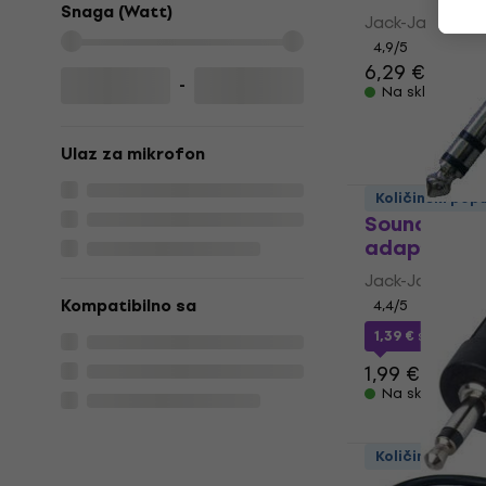
Snaga (Watt)
Jack-Jack ada
4,9
/5
6,29 €
-
Na skladištu
Ulaz za mikrofon
Količinski pop
Soundking 
adapter
Jack-Jack ada
Kompatibilno sa
4,4
/5
1,39 €
s kodom
1,99 €
Na skladištu
Količinski pop
Bespeco AD