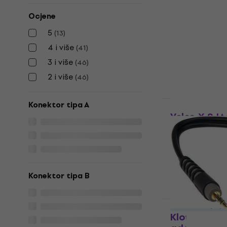
Soundking 
adapter
Ocjene
Jack-Jack ada
5
(
13
)
4,5
/5
4 i više
(
41
)
1,99 €
3 i više
(
46
)
Na skladištu
2 i više
(
46
)
Konektor tipa A
Količinski pop
Veles-X SJ
6.35mm to 
Jack-Jack 
Jack-Jack ada
5
/5
Konektor tipa B
6,89 €
Na skladištu
Količinski pop
Klotz AYB-4