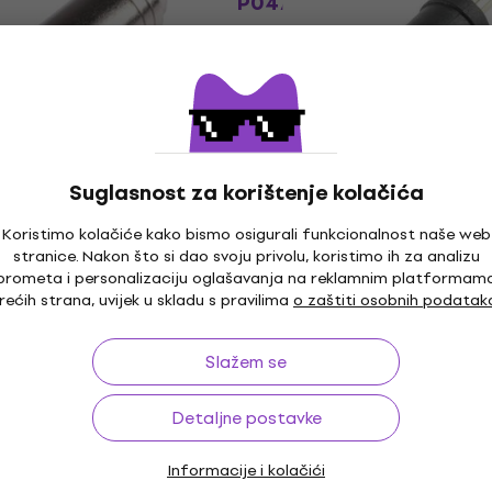
P047T Jack-Jack adapt
pter
Jack-Jack adapter
4,9
/5
12,80 €
Na skladištu
ust
Količinski popust
Suglasnost za korištenje kolačića
le HI-JS3JS6-MF
Soundking CC 320 Jack
adapter
adapter
Koristimo kolačiće kako bismo osigurali funkcionalnost naše web
pter
Jack-Jack adapter
stranice. Nakon što si dao svoju privolu, koristimo ih za analizu
prometa i personalizaciju oglašavanja na reklamnim platformam
4,4
/5
rećih strana, uvijek u skladu s pravilima
o zaštiti osobnih podatak
1,49 €
Na skladištu
Slažem se
Detaljne postavke
ust
Količinski popust
le HI-JS6JS3-MF
D'Addario Planet Waves
Informacije i kolačići
adapter
P047E Jack-Jack adapt