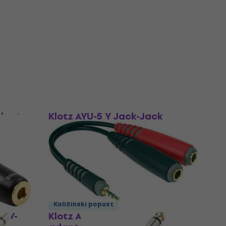
Klotz AYB-1 Y Jack-Jack
adapter
Jack-Jack adapter
5
/5
15,10 €
Na skladištu
Količinski popust
adapter
Klotz AYU-5 Y Jack-Jack
adapter
Jack-Jack adapter
5
/5
13,20 €
Na skladištu
Količinski popust
 PW-
Klotz AYS-3 Y Jack-Jack