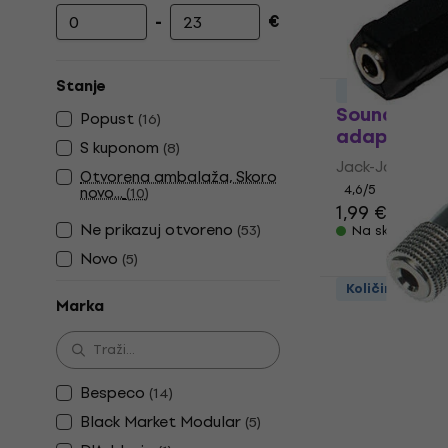
-
€
Najniža cijena
Najviša cijena
Stanje
Količinski pop
Soundking 
Popust
(
16
)
adapter
S kuponom
(
8
)
Jack-Jack ada
Otvorena ambalaža, Skoro
4,6
/5
novo...
(
10
)
1,99 €
Ne prikazuj otvoreno
(
53
)
Na skladištu
Novo
(
5
)
Količinski pop
Marka
Soundking 
adapter
Jack-Jack ada
4,9
/5
Bespeco
(
14
)
3,19 €
Black Market Modular
(
5
)
Na skladištu