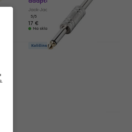
er
adapter
Jack-Jack adapter
5
/5
17 €
Na skladištu
Količinski popust
-Jack
Bespeco ADKD Jack-Jack
adapter
Jack-Jack adapter
a
4,7
/5
a.
3,69 €
Na skladištu
Količinski popust
 PW-
Bespeco AD5 Jack-Jack
er
adapter