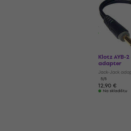
adapter
Jack-Jack ada
3,9
/5
1,59 €
Na skladištu
Klotz AYB-2
adapter
Jack-Jack ada
5
/5
12,90 €
Na skladištu