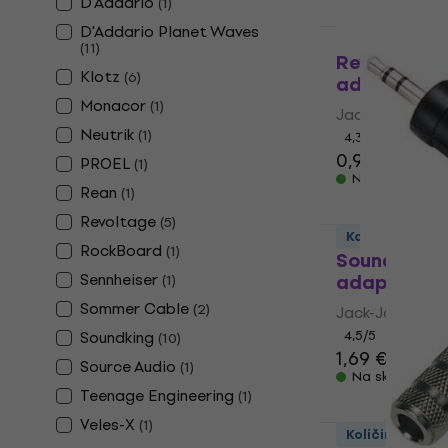
D'Addario
(
1
)
D'Addario Planet Waves
Količinski pop
(
11
)
Revoltage 
Klotz
(
6
)
adapter
Monacor
(
1
)
Jack-Jack ada
Neutrik
(
1
)
4,3
/5
0,99 €
PROEL
(
1
)
Na skladištu
Rean
(
1
)
Revoltage
(
5
)
Količinski pop
RockBoard
(
1
)
Soundking 
Sennheiser
adapter
(
1
)
Sommer Cable
(
2
)
Jack-Jack ada
Soundking
4,5
/5
(
10
)
1,69 €
Source Audio
(
1
)
Na skladištu
Teenage Engineering
(
1
)
Veles-X
(
1
)
Količinski pop