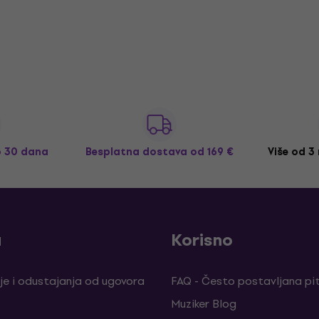
o 30 dana
Besplatna dostava
od 169 €
Više od 3
a
Korisno
je i odustajanja od ugovora
FAQ - Često postavljana pi
Muziker Blog