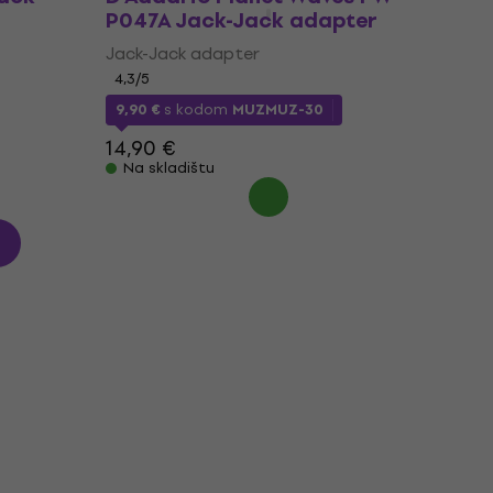
P047A Jack-Jack adapter
Jack-Jack adapter
4,3
/5
9,90 €
s kodom
MUZMUZ-30
14,90 €
Na skladištu