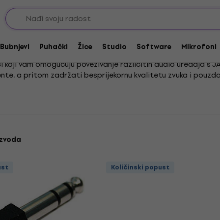
eri
Reduktori i spojke konektora
JACK-JACK adapteri
Bubnjevi
Puhački
Žice
Studio
Software
Mikrofoni
 koji vam omogućuju povezivanje različitih audio uređaja s JA
nte, a pritom zadržati besprijekornu kvalitetu zvuka i pouzd
i ili kod kuće, ove redukcije pružaju vam potpunu fleksibilnost
zbenika ili audio entuzijasta koji cijeni praktičnost i kvalite
izvoda
ust
Količinski popust