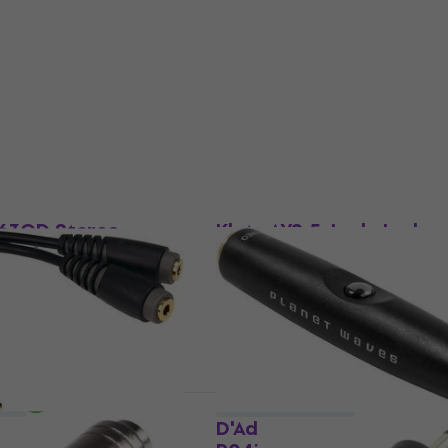
CC 320 1 Jack-Jack
Bespeco PV2 Jack-Jack
adapter
pter
Jack-Jack adapter
4,3
/5
5,19 €
5,79 €
Na skladištu
ust
Količinski popust
A63GD Stereo
Klotz AYS-5 Jack-Jack 
3.5mm 18K Gold
Jack-Jack adapter
adapter
4,9
/5
pter
13,50 €
Na skladištu
ust
Količinski popust
 Y Jack-Jack
D'Addario Planet Waves