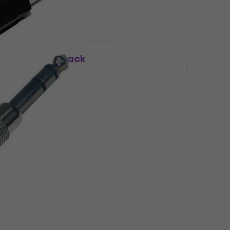
ust
Količinski popust
CC 309 Jack-Jack
Revoltage HAGSV Jack-
adapter
pter
Jack-Jack adapter
3,9
/5
1,99 €
Na skladištu
ust
Količinski popust
CC309-1 Jack-Jack
Revoltage HAGLV Jack-
adapter
pter
Jack-Jack adapter
4,5
/5
1,99 €
Na skladištu