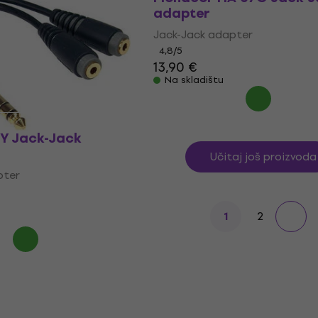
adapter
pter
Jack-Jack adapter
4,8
/5
13,90 €
Na skladištu
 Y Jack-Jack
Učitaj još proizvoda
pter
2
1