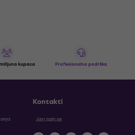
 milijuna kupaca
Profesionalna podrška
Kontakti
tanja
Javi nam se