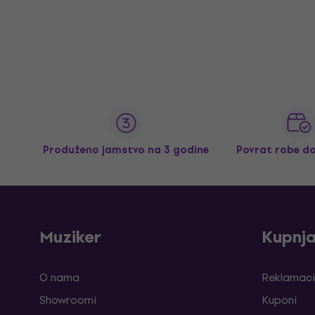
Produženo jamstvo na 3 godine
Povrat robe d
Muziker
Kupnj
O nama
Reklamaci
Showroomi
Kuponi