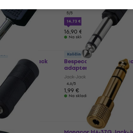
pter
Jack-Jack adapter
5
/5
14,73 €
s kodom
MUZMUZ-10
16,90 €
Na skladištu
ust
Količinski popust
CC347 Jack-Jack
Bespeco AD190 Jack-Ja
adapter
pter
Jack-Jack adapter
4,6
/5
1,99 €
MUZMUZ-30
Na skladištu
ust
125 Jack-Jack
Monacor HA-37G Jack-J