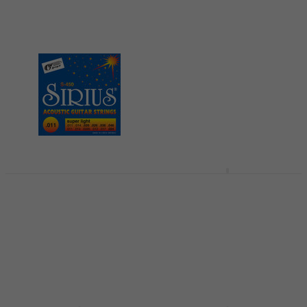
Gorstrings Sirius
SPB6-0945 Žice za
Gorstrings S-450 12
akustičnu gitaru
Žice za akustičnu
gitaru
Žice za akustičnu gitaru
Žice za akustičnu gitaru
4
/5
3,4
/5
14,01 €
s kodom
MUZMUZ-5
9,51 €
s kodom
MUZMUZ-
10
14,90 €