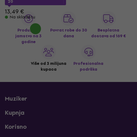
20
13,49 €
Na skladištu
Produženo
Povrat robe do 30
Besplatna
jamstvo na 3
dana
dostava
od 169 €
godine
Više od 3 milijuna
Profesionalna
kupaca
podrška
Muziker
Kupnja
Korisno