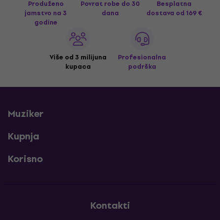
Produženo
Povrat robe do 30
Besplatna
jamstvo na 3
dana
dostava
od 169 €
godine
Više od 3 milijuna
Profesionalna
kupaca
podrška
Muziker
Kupnja
Korisno
Kontakti