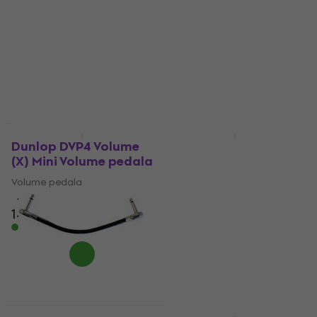
Wah wah pedala
4,6
/5
4,3
/5
169 €
s kodom
MUZMUZ-
10
98 €
105 €
- 7 %
Na skladištu
187,95 €
Na skladištu
LIMITED EDITION
Dunlop DVP4 Volume
Dunlop CBM95 Cry
(X) Mini Volume pedala
Baby Mini Wah wah
pedala
Volume pedala
Wah wah pedala
4,8
/5
148 €
4,8
/5
115 €
Na skladištu
143,85 €
- 20 %
Na skladištu
Dunlop DMBSPA6R 15