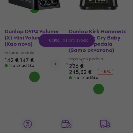
Dunlop DVP4 Volume
Dunlop Kirk Hammett
(X) Mini Volume pedala
Signature Cry Baby
Učitaj još proizvoda
(Kao novo)
Wah wah pedala
(Samo otvarano)
Volume pedala
Wah wah pedala
142 €
147 €
1
2
226 €
Na skladištu
245,32 €
- 8 %
Na skladištu