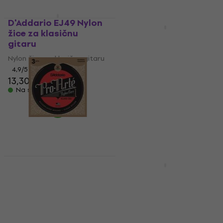
D'Addario EJ49 Nylon
Količinski popust
žice za klasičnu
D'Addario EJ48 Nylon
gitaru
žice za klasičnu
gitaru
Nylon žice za klasičnu gitaru
4,9
/5
Nylon žice za klasičnu gitaru
13,30 €
14,90 €
4,7
/5
Na skladištu
14,90 €
s kodom
MUZMUZ-30
21,90 €
Na skladištu
D'Addario EJ45-3D
Nylon žice za klasičnu
D'Addario EJ45LP
gitaru
Nylon žice za klasičnu
gitaru
Nylon žice za klasičnu gitaru
5
/5
Nylon žice za klasičnu gitaru
50,20 €
4,9
/5