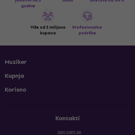
jamstvo na 3
dana
dostava
od 169 €
godine
Više od 3 milijuna
Profesionalna
kupaca
podrška
Muziker
Kupnja
Korisno
Kontakti
Javi nam se