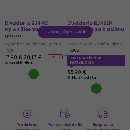
D'Addario EJ44C
D'Addario EJ46LP
Nylon žice za klasičnu
Nylon žice za klasičnu
Učitaj još proizvoda
gitaru
gitaru
Nylon žice za klasičnu gitaru
Nylon žice za klasičnu gitaru
5
/5
3,9
/5
1
2
17,90 €
20,17 €
- 11 %
24,70 €
s kodom
MUZMUZ-30
Na skladištu
35,90 €
Na skladištu
Produženo
Povrat robe do 30
Besplatna