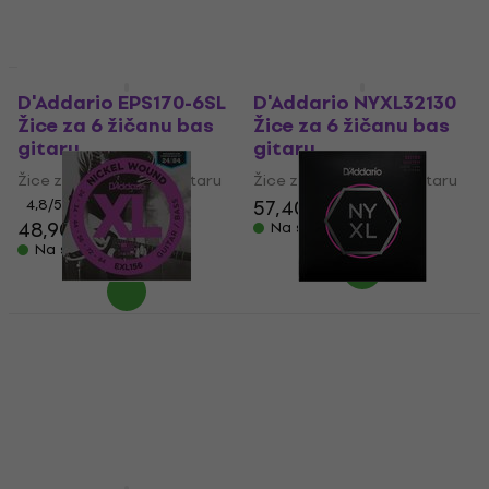
Na skladištu
Na skladištu
Kao novo
Kao novo
D'Addario EPS170-6SL
D'Addario NYXL32130
Žice za 6 žičanu bas
Žice za 6 žičanu bas
gitaru
gitaru
Žice za 6 žičanu bas gitaru
Žice za 6 žičanu bas gitaru
57,40 €
58,90 €
4,8
/5
48,90 €
Na skladištu
Na skladištu
D'Addario EXL156 Žice
D'Addario
za 6 žičanu bas gitaru
NYXL32130SL Žice za 6
(Kao novo)
žičanu bas gitaru
(Kao novo)
Žice za 6 žičanu bas gitaru
20,50 €
Žice za 6 žičanu bas gitaru
29,60 €
39,60 €
42,20 €
- 31 %