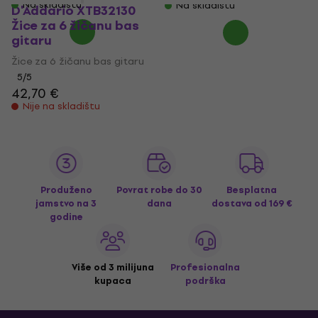
Na skladištu
Na skladištu
D'Addario XTB32130
Žice za 6 žičanu bas
gitaru
Žice za 6 žičanu bas gitaru
5
/5
42,70 €
Nije na skladištu
Produženo
Povrat robe do 30
Besplatna
jamstvo na 3
dana
dostava
od 169 €
godine
Više od 3 milijuna
Profesionalna
kupaca
podrška