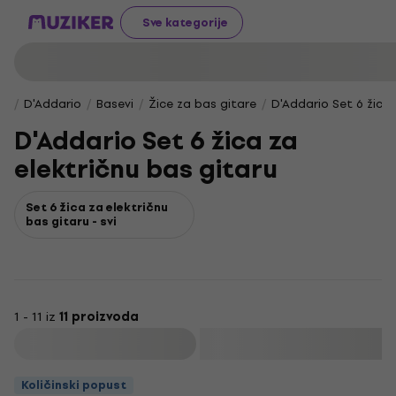
Sve kategorije
D'Addario
Basevi
Žice za bas gitare
D'Addario Set 6 žica 
D'Addario Set 6 žica za
električnu bas gitaru
Set 6 žica za električnu
bas gitaru - svi
1 - 11 iz
11 proizvoda
Filtrirati
Količinski popust