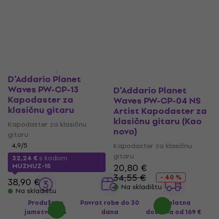
4,6
/5
5
/5
13,90 €
22,46 €
s kodom
Na skladištu
MUZMUZ-35
34,90 €
Na skladištu
D'Addario Planet
Waves PW-CP-13
D'Addario Planet
Kapodaster za
Waves PW-CP-04 NS
klasičnu gitaru
Artist Kapodaster za
klasičnu gitaru (Kao
Kapodaster za klasičnu
novo)
gitaru
4,9
/5
Kapodaster za klasičnu
gitaru
32,24 €
s kodom
MUZMUZ-15
20,80 €
34,55 €
- 40 %
38,90 €
Na skladištu
Na skladištu
Produženo
Povrat robe do 30
Besplatna
jamstvo na 3
dana
dostava
od 169 €