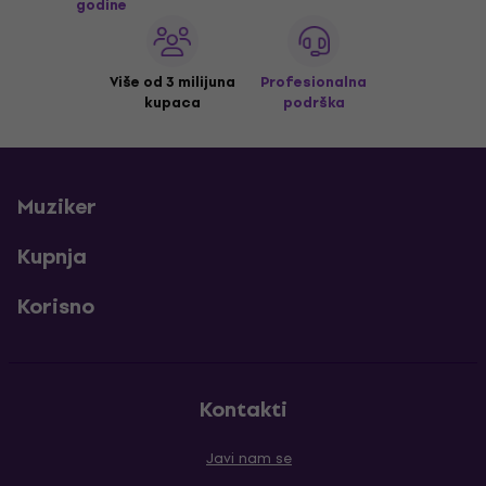
godine
Više od 3 milijuna
Profesionalna
kupaca
podrška
Muziker
Kupnja
Korisno
Kontakti
Javi nam se