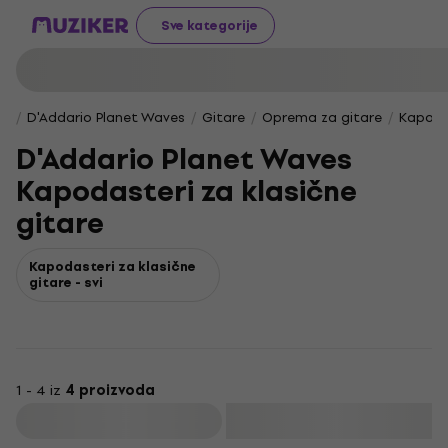
Sve kategorije
D'Addario Planet Waves
Gitare
Oprema za gitare
Kapoda
D'Addario Planet Waves
Kapodasteri za klasične
gitare
Kapodasteri za klasične
gitare - svi
1 - 4 iz
4 proizvoda
Filtrirati