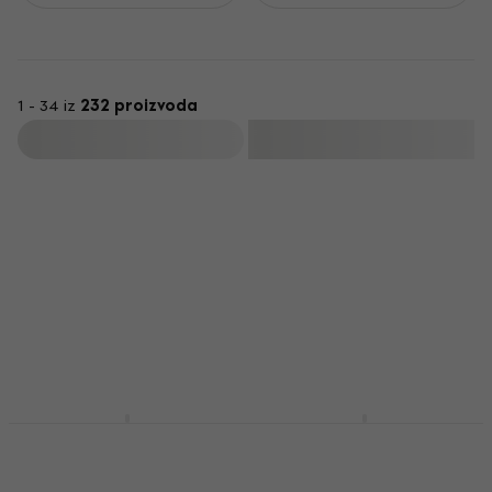
1 - 34 iz
232 proizvoda
Filtrirati
D'Addario Planet
D'Addario Planet
Waves CT-17 Eclipse
Waves PWS Black
Clip-on tuner
Tekstilni remen za