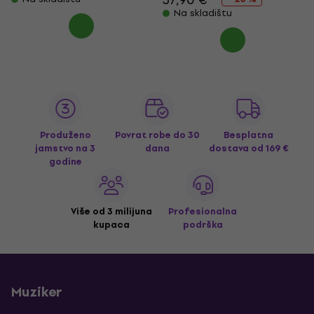
Na skladištu
Produženo
Povrat robe do 30
Besplatna
jamstvo na 3
dana
dostava
od 169 €
godine
Više od 3 milijuna
Profesionalna
kupaca
podrška
Muziker