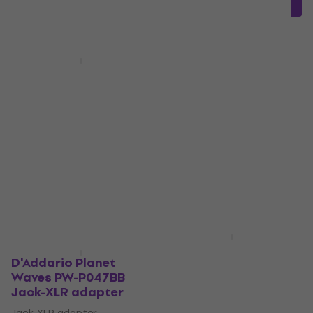
MUZMUZ-5
14,90 €
39,90 €
Na skladištu
Na skladištu
HAPPY HOUR
D'Addario Planet
D'Addario Planet
Waves PW-CGTP-105
Waves PW-GRA-20 6 m
15 cm Kutni - Kutni
Ravni - Kutni
Patch kabel
Instrument kabel
Patch kabel
Instrument kabel
4,7
/5
4,4
/5
6,79 €
32 €
34,10 €
Na skladištu
Na skladištu
D'Addario Planet
Količinski popust
Waves PW-AGLRA-20 6
D'Addario Planet
m Ravni - Kutni
Waves PW-P047BB
Instrument kabel
Jack-XLR adapter
Instrument kabel
Jack-XLR adapter