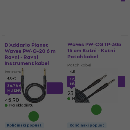
33,90 €
47,90 €
Na skladištu
Na skladištu
D'Addario Planet
Količinski popust
Količinski popust
Waves PW-CGTP-305
D'Addario Planet
15 cm Kutni - Kutni
Waves PW-G-20 6 m
Patch kabel
Ravni - Ravni
Instrument kabel
Patch kabel
Instrument kabel
4,8
/5
4,8
/5
12,78 €
s kodom
MUZMUZ-45
36,78 €
s kodom
MUZMUZ-15
23,90 €
Na skladištu
45,90 €
Na skladištu
Količinski popust
Količinski popust