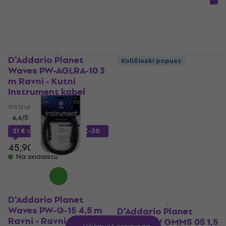
Na skladištu
33,90 €
Na skladištu
D'Addario Planet
Količinski popust
Waves PW-AGLRA-10 3
D'Addario Planet
m Ravni - Kutni
Waves PW-CSPK-05
Instrument kabel
152 cm Ravni - Ravni
Instrument kabel
Instrument kabel
4,4
/5
Instrument kabel
4,1
/5
31 €
s kodom
MUZMUZ-30
9,40 €
45,90 €
Na skladištu
Na skladištu
D'Addario Planet
Waves PW-G-15 4,5 m
D'Addario Planet
Ravni - Ravni
Waves PW GMMS 05 1,5