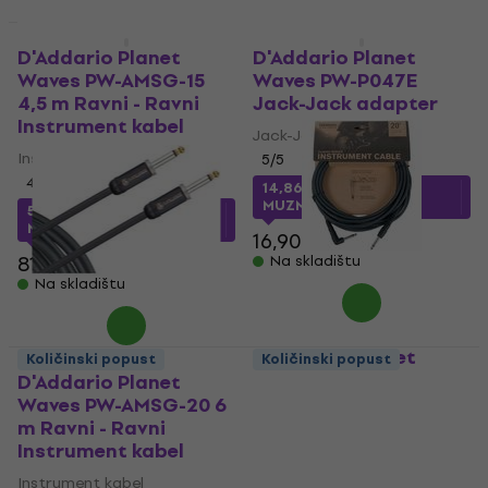
Količinski popust
D'Addario Planet
D'Addario Planet
Waves PW-AMSG-15
Waves PW-P047E
4,5 m Ravni - Ravni
Jack-Jack adapter
Instrument kabel
Jack-Jack adapter
Instrument kabel
5
/5
4,6
/5
14,86 €
s kodom
MUZMUZ-10
59,58 €
s kodom
MUZMUZ-25
16,90 €
81,90 €
Na skladištu
Na skladištu
D'Addario Planet
Količinski popust
Količinski popust
Waves PW-CGTRA-20
D'Addario Planet
6 m Ravni - Kutni
Waves PW-AMSG-20 6
Instrument kabel
m Ravni - Ravni
Instrument kabel
Instrument kabel
Instrument kabel
4,5
/5