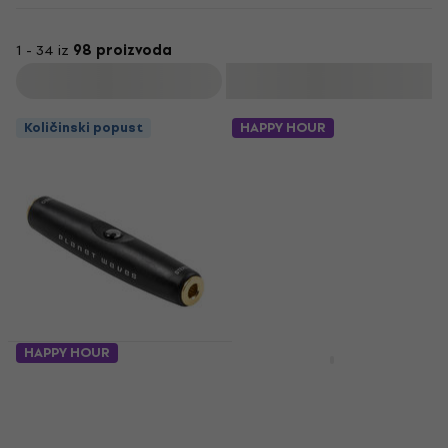
1 - 34 iz
98 proizvoda
Filtrirati
Količinski popust
HAPPY HOUR
HAPPY HOUR
Količinski popust
D'Addario Planet
D'Addario Planet
Waves PW-P047T
Waves PW-ECT-03
Jack-Jack adapter
Traka za kabel
Jack-Jack adapter
Traka za kabel