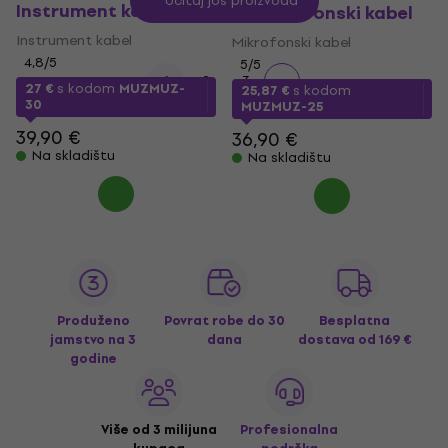
Učitaj još proizvoda
Instrument kabel
m Mikrofonski kabel
Instrument kabel
Mikrofonski kabel
4,8
/5
5
/5
1
2
3
27 €
s kodom
MUZMUZ-
25,87 €
s kodom
30
MUZMUZ-25
39,90 €
36,90 €
Na skladištu
Na skladištu
Produženo
Povrat robe do 30
Besplatna
jamstvo na 3
dana
dostava
od 169 €
godine
Više od 3 milijuna
Profesionalna