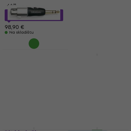
13,90 €
4,6
/5
Na skladištu
85,97 €
s kodom
MUZMUZ-10
98,90 €
Na skladištu
D'Addario Planet
D'Addario Planet
Waves PW-P047AA
Waves PW-G-05 150
Jack-XLR adapter
cm Ravni - Ravni
Instrument kabel
Jack-XLR adapter
Instrument kabel
4,9
/5
4,8
/5
12,44 €
s kodom
MUZMUZ-25
19,90 €
s kodom
MUZMUZ-30
16,90 €
28,90 €
Na skladištu
Na skladištu