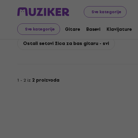
D'Addario
Basevi
Žice za bas gitare
D'Addario Ostal
Sve kategorije
D'Addario Ostali setovi
Gitare
Basevi
Klavijature
Sve kategorije
Ostali setovi žica za bas gitaru - svi
1 - 2 iz
2 proizvoda