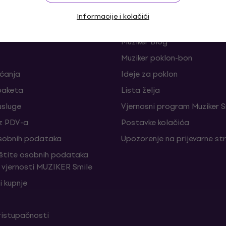
Informacije i kolačići
je i odustajanja od ugovora
FAQ - Često postavljana pi
Muziker Blog
Muziker poklon-bon
aćanja
Ideje za poklon
paketa
Lista želja
sluge
Vjernosni program Muziker S
z PDV-a
Postavke kolačića
sobnih podataka
Upozorenje na prijevarne st
aštite osobnih podataka
vjernosti MUZIKER Smile
i kupnje
ristupačnosti