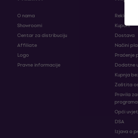
O nama
Reklamaci
Showroomi
Kuponi
Centar za distribuciju
Dostava
Affiliate
Načini pl
Logo
Praćenje 
Pravne informacije
Dodatne u
Kupnja be
Zaštita o
Pravila z
programa 
Opći uvjet
DSA
Izjava o p