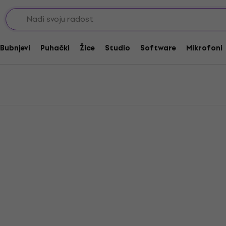
i setovi žica za bas gitaru
 žica za bas gitaru
Bubnjevi
Puhački
Žice
Studio
Software
Mikrofoni
Akcija