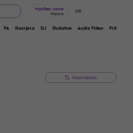
Ideje za poklon
FAQ
Muziker Blog
Muziker zona
HR
Prijava
PA
Rasvjeta
DJ
Slušalice
Audio Video
Pribor
Najomiljenije