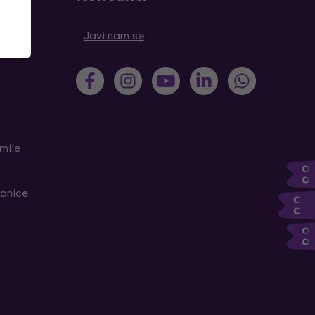
tanja
Javi nam se
mile
ranice