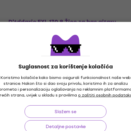
D'Addario EXL 170 8 Žice za bas gitaru
Žice za bas gitaru
4
/5
42 €
49,90 €
- 16 %
Na zalihi kod dobavljača
Suglasnost za korištenje kolačića
Koristimo kolačiće kako bismo osigurali funkcionalnost naše web
stranice. Nakon što si dao svoju privolu, koristimo ih za analizu
prometa i personalizaciju oglašavanja na reklamnim platformam
o 30 dana
Besplatna dostava
od 169 €
Više od 3
rećih strana, uvijek u skladu s pravilima
o zaštiti osobnih podatak
Slažem se
Detaljne postavke
a
Korisno