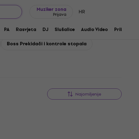
Ideje za poklon
FAQ
Muziker Blog
Muziker zona
HR
Prijava
PA
Rasvjeta
DJ
Slušalice
Audio Video
Pribor
Boss Prekidači i kontrole stopala
Najomiljenije