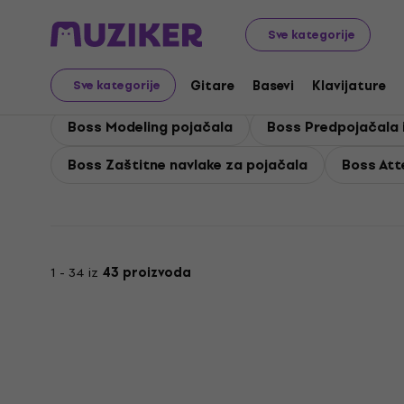
Boss
Gitare
Boss Gitarska pojačala
Sve kategorije
Boss Gitarska pojačala
Gitare
Basevi
Klavijature
Sve kategorije
Boss Modeling pojačala
Boss Predpojačala 
Boss Zaštitne navlake za pojačala
Boss Att
1 - 34 iz
43 proizvoda