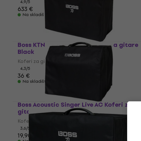
4,9
/5
633 €
Na skladištu
Boss KTN212 Katana AC Koferi za gitare
Black
Koferi za gitare
4,3
/5
36 €
Na skladištu
Boss Acoustic Singer Live AC Koferi za
gitare Black
Koferi za gitare
3,6
/5
19,90 €