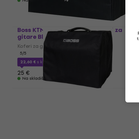
Na skladištu
Boss KTNHEAD Katana AC Koferi za
gitare Black
t
Koferi za gitare
5
/5
22,60 €
s kodom
MUZMUZ-5
25 €
Na skladištu
Boss Acoustic Singer Pro AC Koferi za
gitare Black
Koferi za gitare
5
/5
22,90 €
Na skladištu