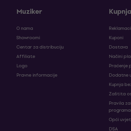
Muziker
Kupnj
O nama
Reklamaci
Showroomi
Kuponi
Centar za distribuciju
Dostava
Affiliate
Načini pl
Logo
Praćenje 
Pravne informacije
Dodatne u
Kupnja be
Zaštita o
Pravila z
programa 
Opći uvjet
DSA