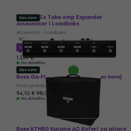
Boss WAZA Tube Amp Expander
Kao novo
Atteunator i Loadboks
Atteunator i Loadboks
5
/5
1.230,03 €
s kodom
MUZMUZ-5
1.339 €
Na skladištu
Kao novo
Boss GA-FC Nožni prekidač (Kao novo)
Nožni prekidač
94,10 €
98,21 €
Na skladištu
Boss KTN50 Katana AC Koferi za gitare