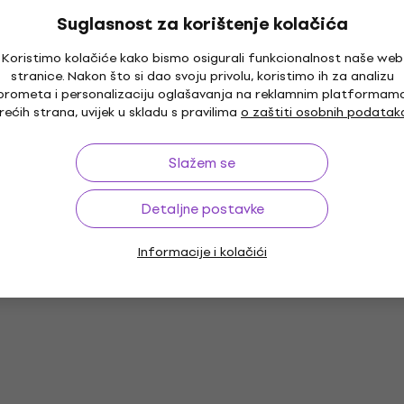
59 €
Na skladištu
Suglasnost za korištenje kolačića
Koristimo kolačiće kako bismo osigurali funkcionalnost naše web
stranice. Nakon što si dao svoju privolu, koristimo ih za analizu
Boss CB-BM-M Koferi za gitare Black
prometa i personalizaciju oglašavanja na reklamnim platformam
rećih strana, uvijek u skladu s pravilima
o zaštiti osobnih podatak
Koferi za gitare
4,8
/5
66 €
Slažem se
Na skladištu
Detaljne postavke
Informacije i kolačići
Boss AB-2 2-Way Nožni prekidač
Nožni prekidač
3,8
/5
58 €
Na skladištu