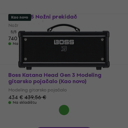
Boss ES-5 Nožni prekidač
Kao novo
Nožni prekidač
5
/5
740 €
Na skladištu
Boss Katana Head Gen 3 Modeling
gitarsko pojačalo (Kao novo)
Modeling gitarsko pojačalo
434 €
439,56 €
Na skladištu