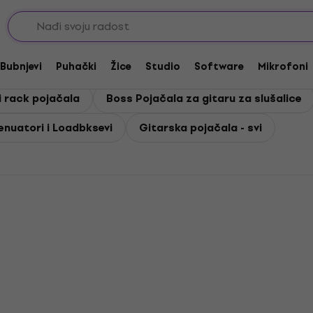
Bubnjevi
Puhački
Žice
Studio
Software
Mikrofoni
i rack pojačala
Boss Pojačala za gitaru za slušalice
enuatori i Loadbksevi
Gitarska pojačala - svi