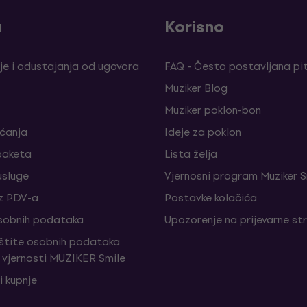
a
Korisno
je i odustajanja od ugovora
FAQ - Često postavljana pi
Muziker Blog
Muziker poklon-bon
aćanja
Ideje za poklon
paketa
Lista želja
sluge
Vjernosni program Muziker S
z PDV-a
Postavke kolačića
sobnih podataka
Upozorenje na prijevarne st
aštite osobnih podataka
vjernosti MUZIKER Smile
i kupnje