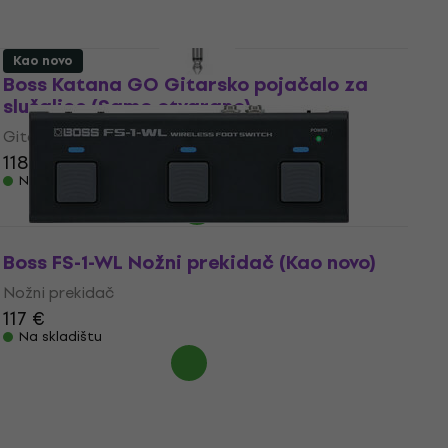
Kao novo
Boss Katana GO Gitarsko pojačalo za
slušalice (Samo otvarano)
Gitarsko pojačalo za slušalice
118 €
Na skladištu
Boss FS-1-WL Nožni prekidač (Kao novo)
Nožni prekidač
117 €
Na skladištu