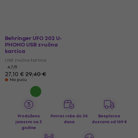
4,8
/5
4,6
/5
97,10 €
29,10 €
Na putu
Na putu
Behringer UFO 202 U-
PHONO USB zvučna
kartica
USB zvučna kartica
4,7
/5
27,10 €
29,40 €
Na putu
Produženo
Povrat robe do 30
Besplatna
jamstvo na 3
dana
dostava
od 169 €
godine