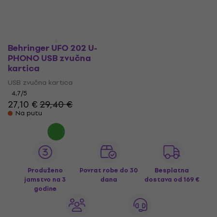
95,30 €
29,10 €
Na putu
Na putu
Behringer UFO 202 U-
PHONO USB zvučna
kartica
USB zvučna kartica
4,7
/5
27,10 €
29,40 €
Na putu
Produženo
Povrat robe do 30
Besplatna
jamstvo na 3
dana
dostava
od 169 €
godine