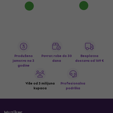
Produženo
Povrat robe do 30
Besplatna
jamstvo na 3
dana
dostava
od 169 €
godine
Više od 3 milijuna
Profesionalna
kupaca
podrška
Muziker