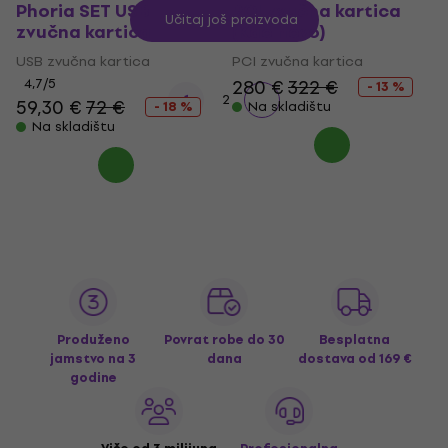
Phoria SET USB
PCI zvučna kartica
Učitaj još proizvoda
zvučna kartica
(Kao novo)
USB zvučna kartica
PCI zvučna kartica
4,7
/5
280 €
322 €
- 13 %
1
2
59,30 €
72 €
- 18 %
Na skladištu
Na skladištu
Produženo
Povrat robe do 30
Besplatna
jamstvo na 3
dana
dostava
od 169 €
godine