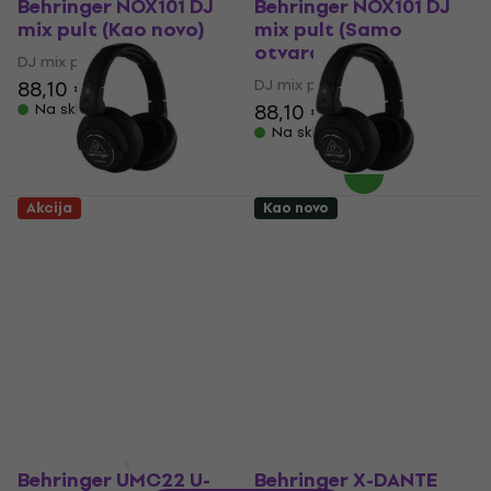
Behringer NOX101 DJ
Behringer NOX101 DJ
mix pult (Kao novo)
mix pult (Samo
otvarano)
DJ mix pult
DJ mix pult
88,10 €
88,10 €
Na skladištu
Na skladištu
Akcija
Kao novo
Behringer HPX6000 Dj
Behringer HPX6000 Dj
slušalice (Samo
slušalice (Kao novo)
otvarano)
Dj slušalice
Dj slušalice
37,10 €
40,70 €
33,60 €
38,10 €
Na skladištu
Na skladištu
Behringer UMC22 U-
Behringer X-DANTE