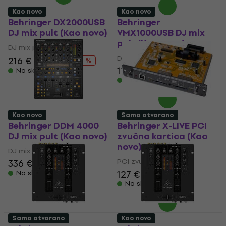
Kao novo
Kao novo
Behringer DX2000USB
Behringer
DJ mix pult (Kao novo)
VMX1000USB DJ mix
pult (Kao novo)
DJ mix pult
DJ mix pult
216 €
225 €
- 4 %
177 €
Na skladištu
Na skladištu
Kao novo
Samo otvarano
Behringer DDM 4000
Behringer X-LIVE PCI
DJ mix pult (Kao novo)
zvučna kartica (Kao
novo)
DJ mix pult
PCI zvučna kartica
336 €
127 €
129,69 €
Na skladištu
Na skladištu
Samo otvarano
Kao novo