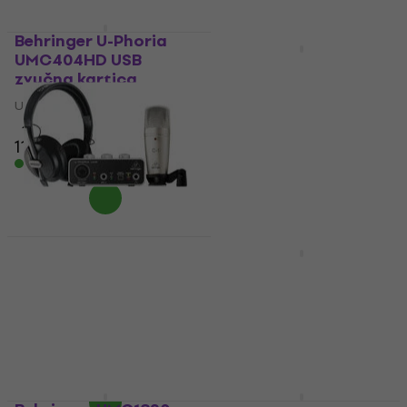
Behringer U-Phoria
Popust za newsletter
UMC404HD USB
Behringer UMC22 U-
zvučna kartica
Phoria USB zvučna
kartica
USB zvučna kartica
4,8
/5
USB zvučna kartica
111 €
4,7
/5
Na skladištu
42,50 €
55,90 €
- 24 %
Na skladištu
Behringer U-Phoria
Studio USB zvučna
Behringer UCA 222 U-
kartica
CONTROL USB zvučna
kartica
USB zvučna kartica
4,5
/5
USB zvučna kartica
104 €
4,7
/5
Na skladištu
30,40 €
Na skladištu