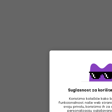
Suglasnost za korište
Koristimo kolačiće kako b
funkcionalnost naše web strani
svoju privolu, koristimo ih za
personalizaciju oglašavan