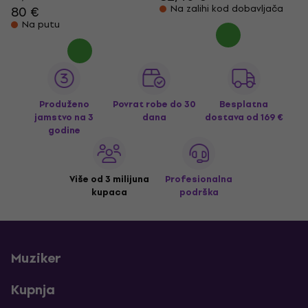
Na zalihi kod dobavljača
80 €
Na putu
Produženo
Povrat robe do 30
Besplatna
jamstvo na 3
dana
dostava
od 169 €
godine
Više od 3 milijuna
Profesionalna
kupaca
podrška
Muziker
Kupnja