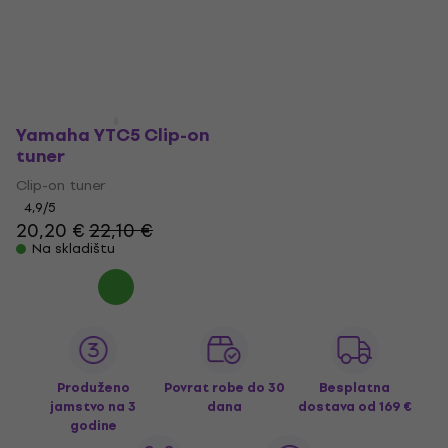
Yamaha YTC5 Clip-on
tuner
Clip-on tuner
4,9
/5
20,20 €
22,10 €
Na skladištu
Produženo
Povrat robe do 30
Besplatna
jamstvo na 3
dana
dostava
od 169 €
godine