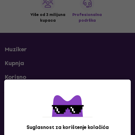
Više od 3 milijuna
Profesionalna
kupaca
podrška
Muziker
Kupnja
Korisno
Kontakti
Javi nam se
Suglasnost za korištenje kolačića