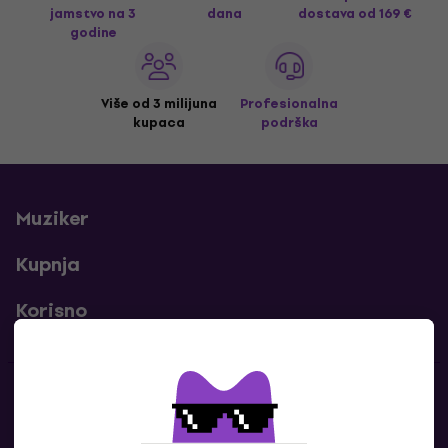
jamstvo na 3
dana
dostava
od 169 €
godine
Više od 3 milijuna
Profesionalna
kupaca
podrška
Muziker
Kupnja
Korisno
Kontakti