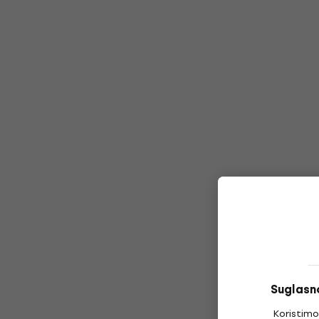
Suglasno
Koristimo