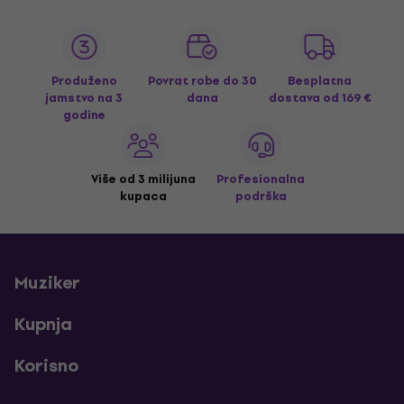
Produženo
Povrat robe do 30
Besplatna
jamstvo na 3
dana
dostava
od 169 €
godine
Više od 3 milijuna
Profesionalna
kupaca
podrška
Muziker
Kupnja
Korisno