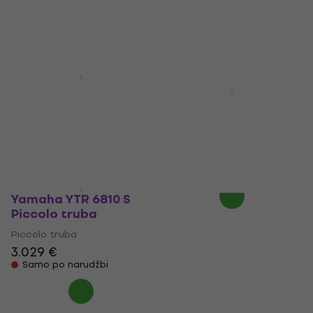
Yamaha YTR 9710
Piccolo truba
Yamaha YTR 6810
Piccolo truba
Piccolo truba
6.129 €
Piccolo truba
Samo po narudžbi
2.919 €
3.199 €
- 9 %
Samo po narudžbi
Yamaha YTR 6810 S
Piccolo truba
Piccolo truba
3.029 €
Samo po narudžbi