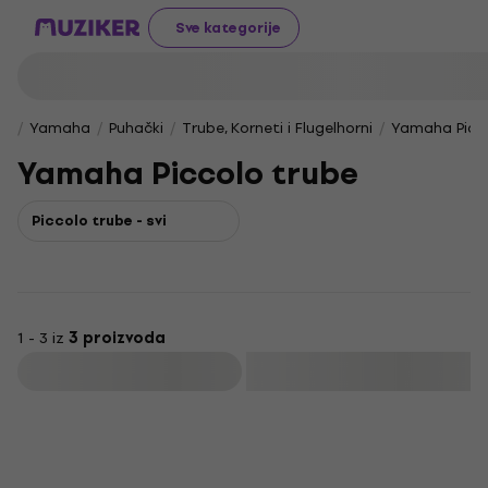
Sve kategorije
Yamaha
Puhački
Trube, Korneti i Flugelhorni
Yamaha Picco
Yamaha Piccolo trube
Piccolo trube - svi
1 - 3 iz
3 proizvoda
Filtrirati
Akcija