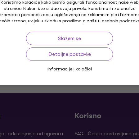
instrument
Koristimo kolačiće kako bismo osigurali funkcionalnost naše web
stranice. Nakon što si dao svoju privolu, koristimo ih za analizu
Hibridni puhački instrument
prometa i personalizaciju oglašavanja na reklamnim platformam
4,7
/5
rećih strana, uvijek u skladu s pravilima
o zaštiti osobnih podatak
429 €
Na putu
Slažem se
Detaljne postavke
Informacije i kolačići
o 30 dana
Besplatna dostava
od 169 €
Više od 3
a
Korisno
je i odustajanja od ugovora
FAQ - Često postavljana pi