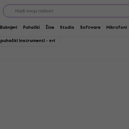
 instrumenti
Bubnjevi
Puhački
Žice
Studio
Software
Mikrofoni
 puhački instrumenti - svi