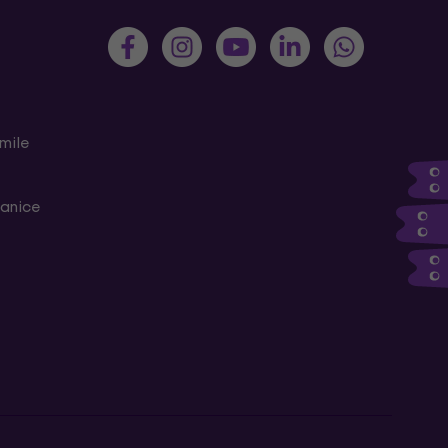
mile
ranice