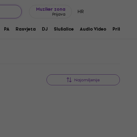
Ideje za poklon
FAQ
Muziker Blog
Muziker zona
HR
Prijava
PA
Rasvjeta
DJ
Slušalice
Audio Video
Pribor
Najomiljenije