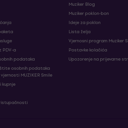
Muziker Blog
Muziker poklon-bon
aćanja
Ideje za poklon
paketa
Lista želja
sluge
Vjernosni program Muziker S
z PDV-a
Postavke kolačića
sobnih podataka
Upozorenje na prijevarne st
aštite osobnih podataka
vjernosti MUZIKER Smile
i kupnje
ristupačnosti