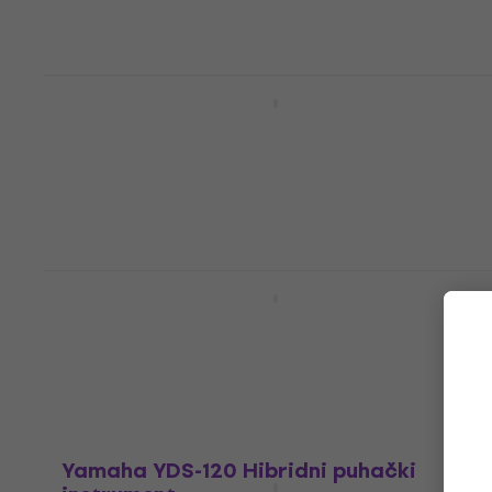
Yamaha YDS-150 Hibridni puhački
instrument
Hibridni puhački instrument
4,1
/5
785 €
Na skladištu
Yamaha YVS-140 Tenor Venova Hibridni
puhački instrument White
Hibridni puhački instrument
5
/5
226 €
Na skladištu
Yamaha YDS-120 Hibridni puhački