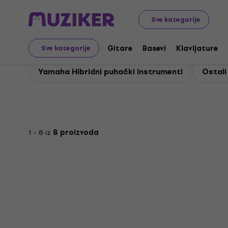
Yamaha
Puhački
Yamaha Ostali puhački instrumenti
Sve kategorije
Yamaha Ostali puhački
Gitare
Basevi
Klavijature
Sve kategorije
Yamaha Hibridni puhački instrumenti
Ostali
1 - 8 iz
8 proizvoda