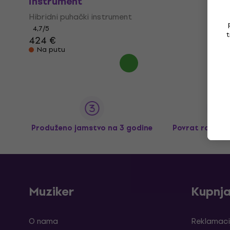
instrument
Hibridni puhački instrument
4,7
/5
t
424 €
Na putu
Produženo jamstvo na 3 godine
Povrat robe d
Muziker
Kupnj
O nama
Reklamaci