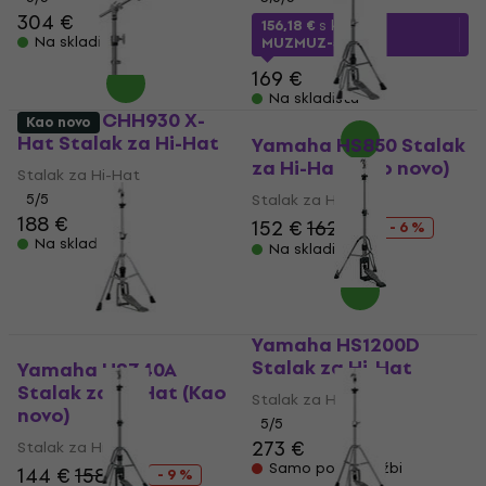
304 €
156,18 €
s kodom
Na skladištu
MUZMUZ-5
169 €
Na skladištu
Yamaha CHH930 X-
Kao novo
Hat Stalak za Hi-Hat
Yamaha HS850 Stalak
za Hi-Hat (Kao novo)
Stalak za Hi-Hat
5
/5
Stalak za Hi-Hat
188 €
152 €
162 €
- 6 %
Na skladištu
Na skladištu
Yamaha HS1200D
Stalak za Hi-Hat
Yamaha HS740A
Stalak za Hi-Hat (Kao
Stalak za Hi-Hat
novo)
5
/5
273 €
Stalak za Hi-Hat
Samo po narudžbi
144 €
158 €
- 9 %