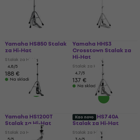
Yamaha HS850 Stalak
Yamaha HHS3
za Hi-Hat
Crosstown Stalak za
Hi-Hat
Stalak za Hi-Hat
Stalak za Hi-Hat
4,8
/5
188 €
4,7
/5
137 €
Na skladištu
Na skladištu
Yamaha HS1200T
Yamaha HS740A
Kao novo
Stalak za Hi-Hat
Stalak za Hi-Hat
Stalak za Hi-Hat
Stalak za Hi-Hat
5
/5
3,6
/5