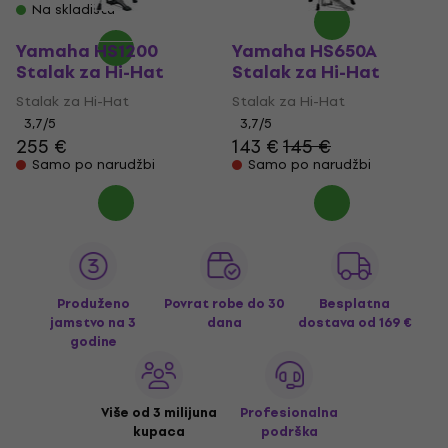
Na skladištu
Yamaha HS1200
Yamaha HS650A
Stalak za Hi-Hat
Stalak za Hi-Hat
Stalak za Hi-Hat
Stalak za Hi-Hat
3,7
/5
3,7
/5
255 €
143 €
145 €
Samo po narudžbi
Samo po narudžbi
Produženo
Povrat robe do 30
Besplatna
jamstvo na 3
dana
dostava
od 169 €
godine
Više od 3 milijuna
Profesionalna
kupaca
podrška