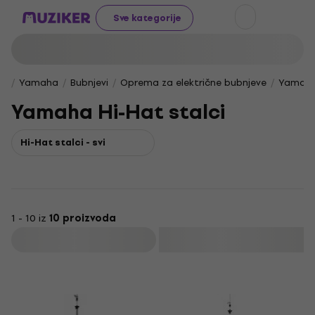
Sve kategorije
Yamaha
Bubnjevi
Oprema za električne bubnjeve
Yamaha 
Yamaha Hi-Hat stalci
Hi-Hat stalci - svi
1 - 10 iz
10 proizvoda
Filtrirati