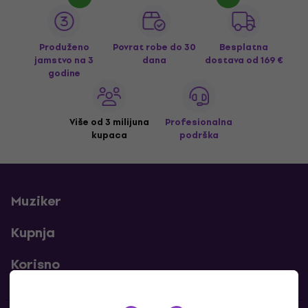
Produženo
Povrat robe do 30
Besplatna
jamstvo na 3
dana
dostava
od 169 €
godine
Više od 3 milijuna
Profesionalna
kupaca
podrška
Muziker
Kupnja
Korisno