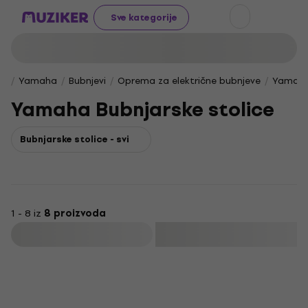
Sve kategorije
Yamaha
Bubnjevi
Oprema za električne bubnjeve
Yamaha 
Yamaha Bubnjarske stolice
Bubnjarske stolice - svi
1 - 8 iz
8 proizvoda
Filtrirati