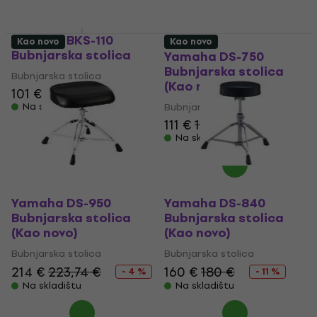
Yamaha BKS-110
Kao novo
Kao novo
Bubnjarska stolica
Yamaha DS-750
Bubnjarska stolica
Bubnjarska stolica
(Kao novo)
101 €
Na skladištu
Bubnjarska stolica
111 €
116,82 €
Na skladištu
Yamaha DS-950
Yamaha DS-840
Bubnjarska stolica
Bubnjarska stolica
(Kao novo)
(Kao novo)
Bubnjarska stolica
Bubnjarska stolica
214 €
223,74 €
160 €
180 €
- 4 %
- 11 %
Na skladištu
Na skladištu