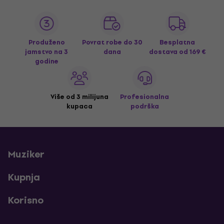
Produženo
Povrat robe do 30
Besplatna
jamstvo na 3
dana
dostava
od 169 €
godine
Više od 3 milijuna
Profesionalna
kupaca
podrška
Muziker
Kupnja
Korisno