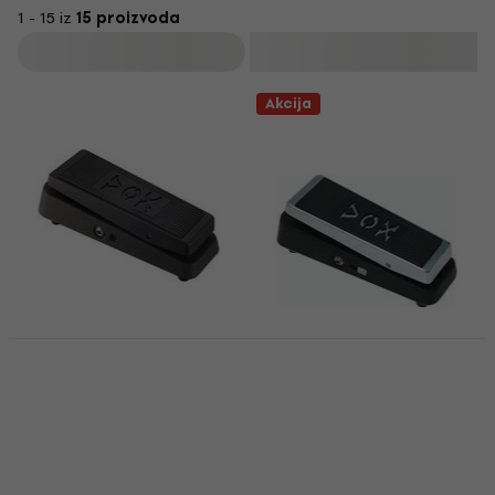
1 - 15 iz
15 proizvoda
Filtrirati
Akcija
Vox V845 Wah wah
pedala
Vox V847-A Wah wah
pedala
Wah wah pedala
4,7
/5
Wah wah pedala
71,70 €
4,3
/5
Na skladištu
88,50 €