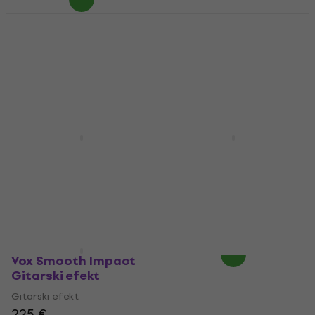
Vox V847-A Wah wah
Vox Cutting Edge
pedala (Kao novo)
Gitarski efekt (Kao
novo)
Wah wah pedala
86,10 €
Gitarski efekt
94,64 €
127 €
134 €
- 9 %
Na skladištu
Na skladištu
Vox V846 Vintage Wah
Vox Fuel Injector
wah pedala
Gitarski efekt
Wah wah pedala
Gitarski efekt
277 €
5
/5
217 €
Na zalihi kod dobavljača
Na zalihi kod dobavljača
Vox Smooth Impact
Gitarski efekt
Gitarski efekt
225 €