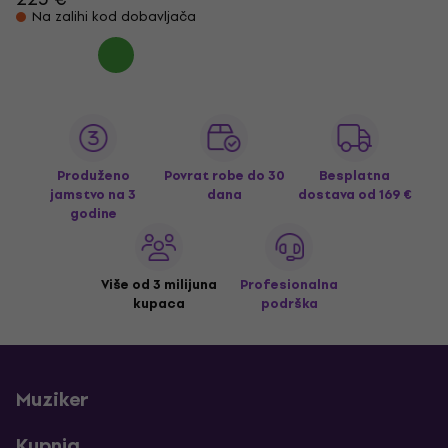
Na zalihi kod dobavljača
Produženo
Povrat robe do 30
Besplatna
jamstvo na 3
dana
dostava
od 169 €
godine
Više od 3 milijuna
Profesionalna
kupaca
podrška
Muziker
Kupnja