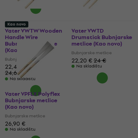
Kao novo
Vater VWTW Wooden
Vater VWTD
Handle Wire
Drumstick Bubnjarske
Bubnjarske metlice
metlice (Kao novo)
(Kao novo)
Bubnjarske metlice
Bubnjarske metlice
22,20 €
24 €
22,40 €
Na skladištu
24,60 €
- 9 %
Na skladištu
Vater VPFLX Polyflex
Bubnjarske metlice
(Kao novo)
Bubnjarske metlice
26,90 €
Na skladištu