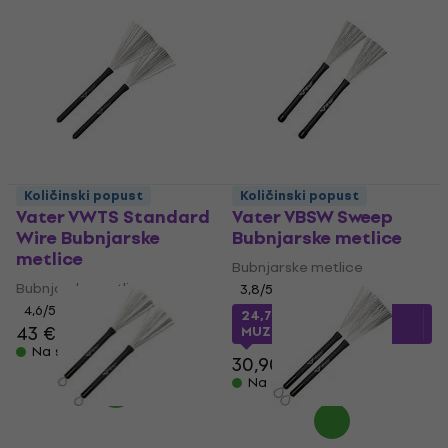
Količinski popust
Količinski popust
Vater VWTS Standard
Vater VBSW Sweep
Wire Bubnjarske
Bubnjarske metlice
metlice
Bubnjarske metlice
Bubnjarske metlice
3,8
/5
4,6
/5
24,77 €
s kodom
43 €
MUZMUZ-15
Na skladištu
30,90 €
Na skladištu