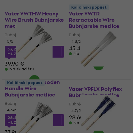
Količinski popust
Vater VWTHW Heavy
Vater VWTR
Wire Brush Bubnjarske
Retractable Wire
metlice
Bubnjarske metlice
Bubnjarske metlice
Bubnjarske metlice
5
/5
4,8
/5
43,40 €
33,29 €
s kodom
Na skladištu
MUZMUZ-15
39,90 €
Na skladištu
Vater VWTW Wooden
Količinski popust
Handle Wire
Vater VPFLX Polyflex
Bubnjarske metlice
Bubnjarske metlice
Bubnjarske metlice
Bubnjarske metlice
4,5
/5
4,7
/5
28,60 €
29,10 €
28,41 €
s kodom
MUZMUZ-25
Na skladištu
37,90 €