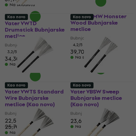
Na skladištu
Vater VBMW Monster
Kao novo
Kao novo
Wood Bubnjarske
Vater VWTD
metlice
Drumstick Bubnjarske
metlice
Bubnjarske metlice
Bubnjarske metlice
4,2
/5
39,70 €
3,2
/5
Na skladištu
34,30 €
Na skladištu
Kao novo
Kao novo
Vater VWTS Standard
Vater VBSW Sweep
Wire Bubnjarske
Bubnjarske metlice
metlice (Kao novo)
(Kao novo)
Bubnjarske metlice
Bubnjarske metlice
22,50 €
23,60 €
24,40 €
25,70 €
- 12 %
Na skladištu
Na skladištu