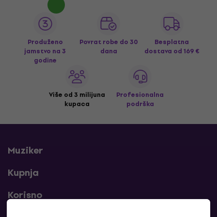
Produženo
Povrat robe do 30
Besplatna
jamstvo na 3
dana
dostava
od 169 €
godine
Više od 3 milijuna
Profesionalna
kupaca
podrška
Muziker
Kupnja
Korisno