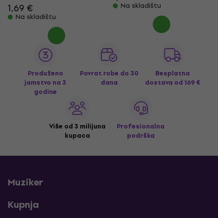
Na skladištu
1,69 €
Na skladištu
Produženo
Povrat robe do 30
Besplatna
jamstvo na 3
dana
dostava
od 169 €
godine
Više od 3 milijuna
Profesionalna
kupaca
podrška
Muziker
Kupnja