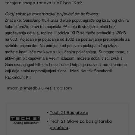
tornjem snaga tonova iz VT bas 1969.
Ovaj tekst je automatski prijevod sa softvera:
Značajke: SansAmp XLR izlaz djeluje poput ugrađenog izravnog okvira 
kako bi pružio pravi ton pojačala PA stolu ili studijskoj ploči bez 
ugrožavanja detalja, topline ili odziva. XLR se može prebaciti s -20dB 
na 0dB. Pojačanje je pojačanje od 10dB za postavljanje pretpojačala za 
različite prijemnike. Na primjer, kod pasivnih pickupa nižeg izlaza 
možete imati jače zvukove s uključenim pojačanjem. Suprotno tome, s 
aktivnijim pickupovima s većim izlazom, možete dobiti čišći zvuk s 
Gain disengaged Effects Loop Tuner Output je neovisni me uspremnik 
koji daje stalni nepromijenjeni signal. Izlazi Neutrik Speakon®. 
Rackmount Kit
Imam primjedbu u vezi s opisom
Tech 21 Bas gitare
Tech 21 Glave za bas gitarska
pojačala