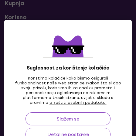
Kupnja
Korisno
Kontakti
Javi nam se
Suglasnost za korištenje kolačića
Koristimo kolačiće kako bismo osigurali
funkcionalnost naše web stranice. Nakon što si dao
svoju privolu, koristimo ih za analizu prometa i
personalizaciju oglašavanja na reklamnim
platformama trećih strana, uvijek u skladu s
pravilima
o zaštiti osobnih podataka.
Slažem se
HR
Detaljne postavke