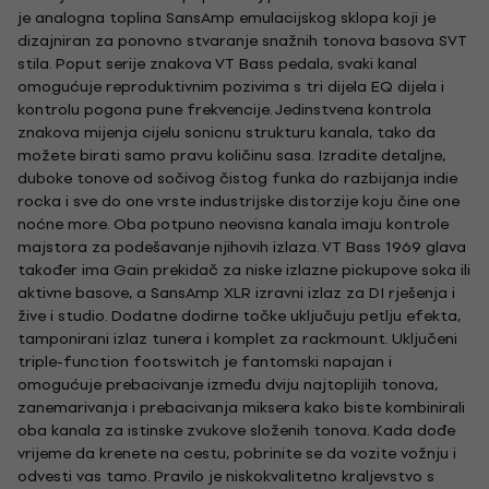
je analogna toplina SansAmp emulacijskog sklopa koji je
dizajniran za ponovno stvaranje snažnih tonova basova SVT
stila. Poput serije znakova VT Bass pedala, svaki kanal
omogućuje reproduktivnim pozivima s tri dijela EQ dijela i
kontrolu pogona pune frekvencije. Jedinstvena kontrola
znakova mijenja cijelu sonicnu strukturu kanala, tako da
možete birati samo pravu količinu sasa. Izradite detaljne,
duboke tonove od sočivog čistog funka do razbijanja indie
rocka i sve do one vrste industrijske distorzije koju čine one
noćne more. Oba potpuno neovisna kanala imaju kontrole
majstora za podešavanje njihovih izlaza. VT Bass 1969 glava
također ima Gain prekidač za niske izlazne pickupove soka ili
aktivne basove, a SansAmp XLR izravni izlaz za DI rješenja i
žive i studio. Dodatne dodirne točke uključuju petlju efekta,
tamponirani izlaz tunera i komplet za rackmount. Uključeni
triple-function footswitch je fantomski napajan i
omogućuje prebacivanje između dviju najtoplijih tonova,
zanemarivanja i prebacivanja miksera kako biste kombinirali
oba kanala za istinske zvukove složenih tonova. Kada dođe
vrijeme da krenete na cestu, pobrinite se da vozite vožnju i
odvesti vas tamo. Pravilo je niskokvalitetno kraljevstvo s