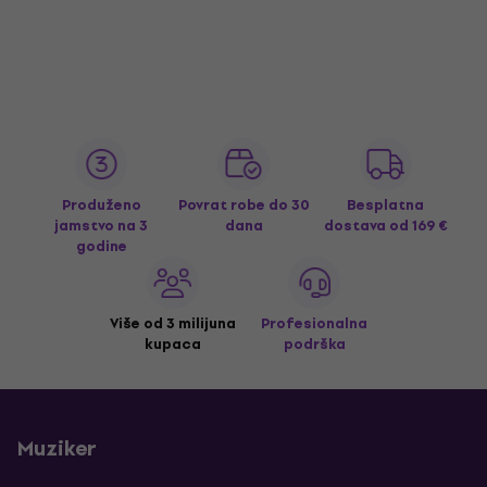
Produženo
Povrat robe do 30
Besplatna
jamstvo na 3
dana
dostava
od 169 €
godine
Više od 3 milijuna
Profesionalna
kupaca
podrška
Muziker