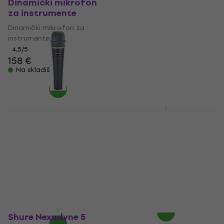
Dinamički mikrofon
Dinamički mikrofon
za instrumente
za instrumente
Dinamički mikrofon za
Dinamički mikrofon za
instrumente
instrumente
4,5
/5
4,8
/5
158 €
146 €
Na skladištu
Na skladištu
Shure PGA57
Dinamički mikrofon
Shure BETA 57A
za instrumente
Dinamički mikrofon
za instrumente (Kao
Dinamički mikrofon za
novo)
instrumente
Dinamički mikrofon za
5
/5
86 €
instrumente
Na putu
165 €
Na skladištu
Shure Nexadyne 5