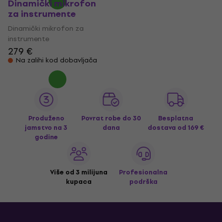
Dinamički mikrofon
za instrumente
Dinamički mikrofon za
instrumente
279 €
Na zalihi kod dobavljača
Produženo
Povrat robe do 30
Besplatna
jamstvo na 3
dana
dostava
od 169 €
godine
Više od 3 milijuna
Profesionalna
kupaca
podrška