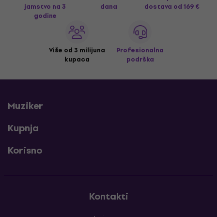
jamstvo na 3
dana
dostava
od 169 €
godine
Više od 3 milijuna
Profesionalna
kupaca
podrška
Muziker
Kupnja
Korisno
Kontakti